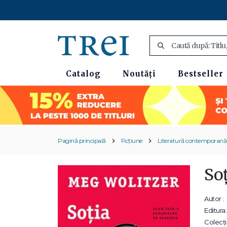
Catalog
Noutăți
Bestseller
Pagină principală
Ficțiune
Literatură contemporană
Soț
Autor :
Editura:
Colecții