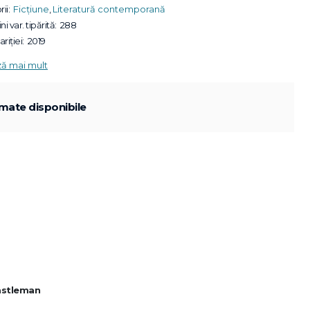
ii:
Ficțiune
,
Literatură contemporană
ni var. tipărită:
288
riției:
2019
ză mai mult
mate disponibile
Castleman