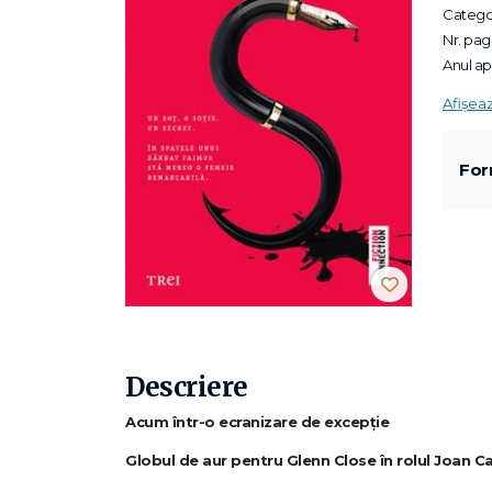
Categor
Nr. pagi
Anul apa
Afișea
For
Descriere
Acum într-o ecranizare de excepție
Globul de aur pentru Glenn Close în rolul Joan 