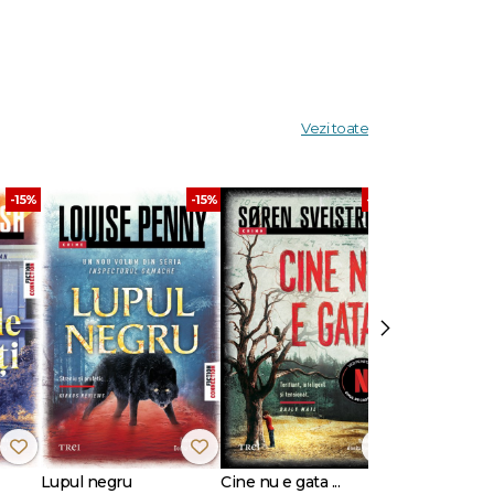
Vezi toate
ă-l
 soțului,
-15%
-15%
-30%
vată,
eam că o
›
în
Lupul negru
Cine nu e gata ...
Stare de vis