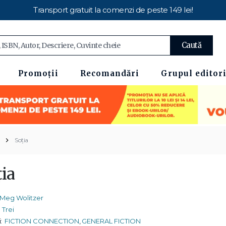
Transport gratuit la comenzi de peste 149 lei!
Caută
Promoții
Recomandări
Grupul editori
Soția
ia
Meg Wolitzer
Trei
:
FICTION CONNECTION
,
GENERAL FICTION