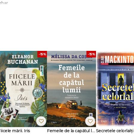
lzhar
cabilă.
El se gândește la prestigiosul premiu literar internațional pe care urmează s
enii, și-a înăbușit propriul talent literar ca să susțină ascensiunea literară a
ă viața pe care și-o dorește.
-15%
-15%
tat despre măștile mariajului: cea publică, impecabilă și solidă, și cea pri
ia de moravuri atinge o culme de neegalat." -
Los Angeles Times
acum. E o carte care dezvăluie o altă fațetă a unei scriitoare pe care cred
j." -
The Washington Post
alm. Se prea poate ca furia să fie emoția dominant a celor neputincioși, dar, 
York Times Book Review
ă la finalul surprinzător și emoționant."
Entertainment Weekly
iicele mării. Iris
Femeile de la capătul lumii
Secretele celorlalți
ste romancieră, iar tatăl său, psiholog.
Wolitzer
a scris primul ei roman,