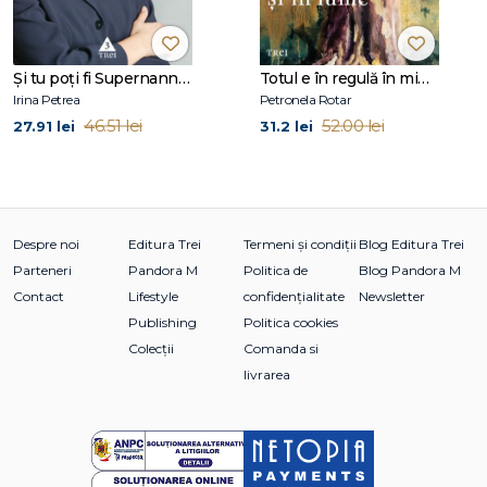
Este membru activ al British Association for Counselling and
Psychotherapy (BACP). Mai multe informații puteți găsi pe
www.jonathanhoban.com.
Şi tu poţi fi Supernanny 1
Totul e în regulă în mine și în lume
Irina Petrea
Petronela Rotar
46.51 lei
52.00 lei
27.91 lei
31.2 lei
Despre noi
Editura Trei
Termeni și condiții
Blog Editura Trei
Parteneri
Pandora M
Politica de
Blog Pandora M
Contact
Lifestyle
confidențialitate
Newsletter
Publishing
Politica cookies
Colecții
Comanda si
livrarea