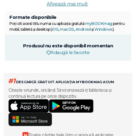
Afișează mai mult
Formate disponibile
myBOOKmag
Poți citi acest titlu numai cu aplicația gratuită
pentru
iOS
macOS
Android
Windows
mobil, tabletă și desktop (
,
,
și
).
Produsul nu este disponibil momentan
Adaugă la favorite
#1
DESCARCĂ GRATUIT APLICAȚIA MYBOOKMAG ACUM
Citește oriunde, oricând. Sincronizează-ți biblioteca și
continuă lectura pe orice dispozitiv.
Toate cărțile tale într-o singură aplicație:
M