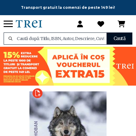
Transport gratuit la comenzi de peste 149 lei!
Caută