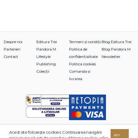
Despre noi
Editura Trei
Termeni și condiții
Blog Editura Trei
Parteneri
Pandora M
Politica de
Blog Pandora M
Contact
Lifestyle
confidențialitate
Newsletter
Publishing
Politica cookies
Colecții
Comanda si
livrarea
Acest site foloseşte cookies. Continuarea navigării
© 2026 Grupul Editorial TREI. Toate drepturile rezervate.
Am
presupune că eşti de acord cu utilizarea cookie-urilor.