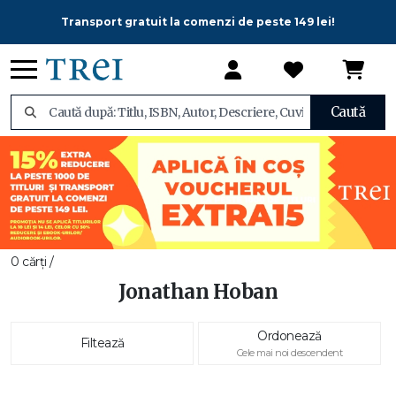
Transport gratuit la comenzi de peste 149 lei!
Caută
0 cărți /
Jonathan Hoban
Ordonează
Filtează
Cele mai noi descendent