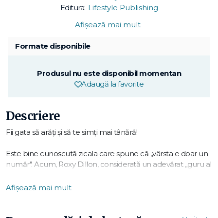
Editura:
Lifestyle Publishing
Afișează mai mult
Formate disponibile
Produsul nu este disponibil momentan
Adaugă la favorite
Descriere
Fii gata să arăți și să te simți mai tânără!
Este bine cunoscută zicala care spune că „vârsta e doar un
număr". Acum, Roxy Dillon, considerată un adevărat „guru al
tinereții", o demonstrează cu ajutorul științei. Ridurile de sub
ochi nu sunt pur și simplu o parte inevitabilă a procesului de
Afișează mai mult
îmbătrânire. De fapt, acele surprize neplăcute din oglindă
sunt rezultatul unui declin al funcțiilor celulare și hormonale.
Știința ne arată că, după treizeci de ani, activitatea