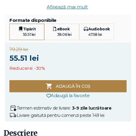
Afișează mai mult
Formate disponibile
Tipărit
eBook
Audiobook
55.51 lei
38.06 lei
47.58 lei
79.29 lei
55.51 lei
Reducere: -30%
ADAUGĂ ÎN COȘ
Adaugă la favorite
Termen estimativ de livrare:
3-9 zile lucrătoare
Livrare gratuită pentru comenzi peste 149 lei
Descriere