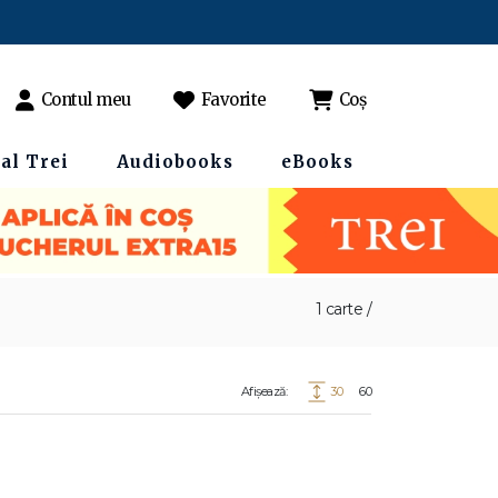
Contul meu
Favorite
Coș
al Trei
Audiobooks
eBooks
1 carte /
Afișează:
30
60