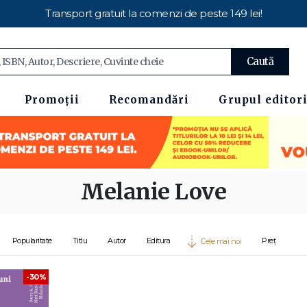
Transport gratuit la comenzi de peste 149 lei!
Caută
Promoții
Recomandări
Grupul editori
Melanie Love
Popularitate
Titlu
Autor
Editura
Preț
Cele mai noi
-30%