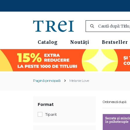
Catalog
Noutăți
Bestseller
Pagină principală
Melanie Love
Ordonează după:
Format
Tiparit