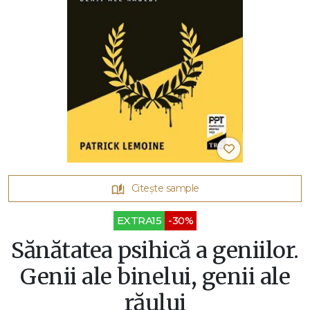
Citește sample
EXTRA15
-30%
Sănătatea psihică a geniilor.
Genii ale binelui, genii ale
răului