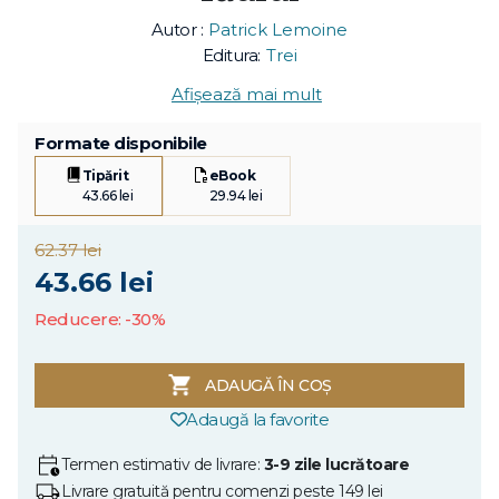
Autor :
Patrick Lemoine
Editura:
Trei
Afișează mai mult
Formate disponibile
Tipărit
eBook
43.66 lei
29.94 lei
62.37 lei
43.66 lei
Reducere: -30%
ADAUGĂ ÎN COȘ
Adaugă la favorite
Termen estimativ de livrare:
3-9 zile lucrătoare
Livrare gratuită pentru comenzi peste 149 lei