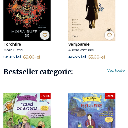
Torchfire
Verișoarele
Moira Buffini
Aurora Venturini
69.00 lei
55.00 lei
58.65 lei
46.75 lei
Bestseller categorie:
Vezi toate
-30%
-30%