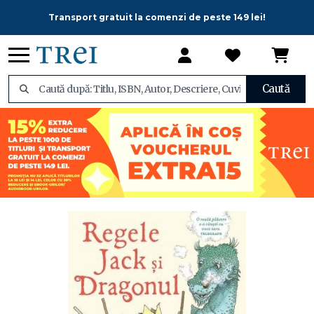
Transport gratuit la comenzi de peste 149 lei!
Caută