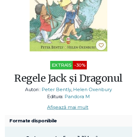
EXTRA15
-30%
Regele Jack şi Dragonul
Autori :
Peter Bently
,
Helen Oxenbury
Editura:
Pandora M
Afișează mai mult
Formate disponibile