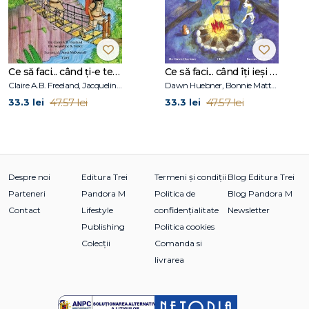
Ce să faci... când ți-e teamă de greșeli. Ghid pentru copiii care nu acceptă să fie imperfecți
Ce să faci... când îţi ieşi din fire. Ghid pentru copiii care nu-şi pot stăpâni furia
Claire A.B. Freeland, Jacqueline B. Toner, Janet McDonnell
Dawn Huebner, Bonnie Matthews
47.57 lei
47.57 lei
33.3 lei
33.3 lei
Despre noi
Editura Trei
Termeni și condiții
Blog Editura Trei
Parteneri
Pandora M
Politica de
Blog Pandora M
Contact
Lifestyle
confidențialitate
Newsletter
Publishing
Politica cookies
Colecții
Comanda si
livrarea