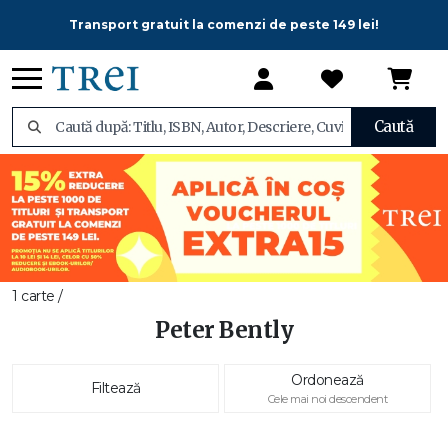
Transport gratuit la comenzi de peste 149 lei!
Caută
1 carte /
Peter Bently
Ordonează
Filtează
Cele mai noi descendent