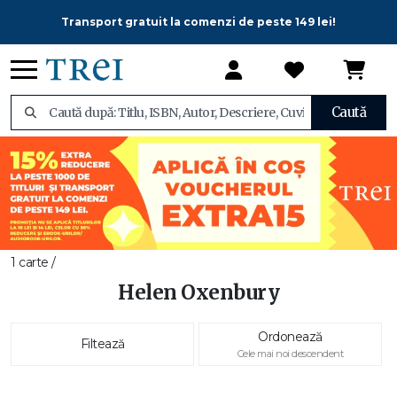
Transport gratuit la comenzi de peste 149 lei!
Caută
1 carte /
Helen Oxenbury
Ordonează
Filtează
Cele mai noi descendent