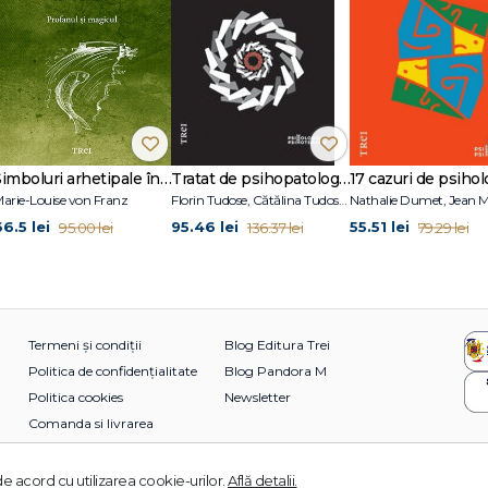
Simboluri arhetipale în basme
Tratat de psihopatologie şi psihiatrie pentru psihologi
arie-Louise von Franz
Florin Tudose, Cătălina Tudose, Letiţia Dobranici
66.5 lei
95.46 lei
55.51 lei
95.00 lei
136.37 lei
79.29 lei
Termeni și condiții
Blog Editura Trei
Politica de confidențialitate
Blog Pandora M
Politica cookies
Newsletter
Comanda si livrarea
e acord cu utilizarea cookie-urilor.
Află detalii.