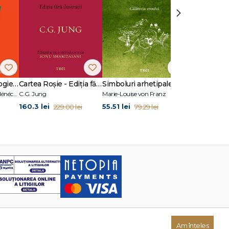
›
17 cazuri de psihologie clinică
Cartea Roșie - Ediția fără ilustrații
Simboluri arhetipale în basme
Nathalie Dumet, Jean Ménéchal
C.G. Jung
Marie-Louise von Franz
Marie Adams
160.3 lei
55.51 lei
40.7 lei
229.00 lei
79.29 lei
58.1
Am înțeles