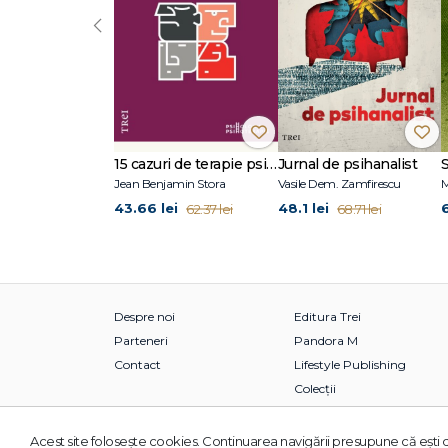
‹
15 cazuri de terapie psihosomatică
Jurnal de psihanalist
Jean Benjamin Stora
Vasile Dem. Zamfirescu
M
43.66 lei
48.1 lei
62.37 lei
68.71 lei
Despre noi
Editura Trei
Parteneri
Pandora M
Contact
Lifestyle Publishing
Colecții
Acest site foloseşte cookies. Continuarea navigării presupune că eşti d
© 2026 Grupul Editorial TREI. Toate drepturile rezervate.