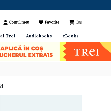
Contul meu
Favorite
Coș
al Trei
Audiobooks
eBooks
a