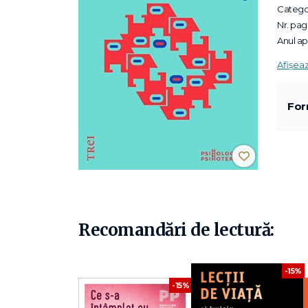
Categor
Nr. pagi
Anul apa
Afișea
For
Recomandări de lectură:
-15%
-15%