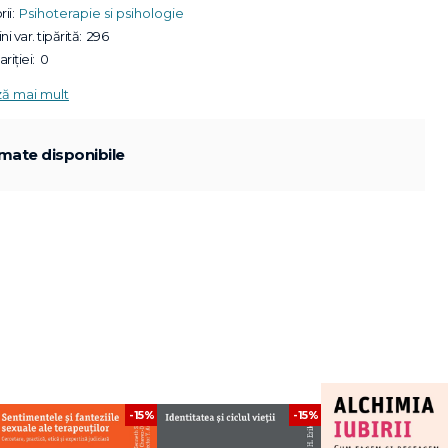
ii:
Psihoterapie si psihologie
ni var. tipărită:
296
riției:
0
ză mai mult
mate disponibile
-15%
-15%