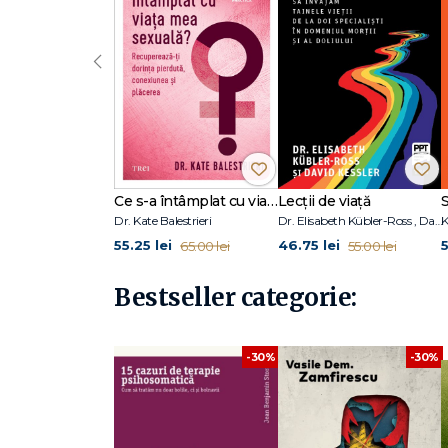
‹
Ce s-a întâmplat cu viața mea sexuală?
Lecții de viață
Dr. Kate Balestrieri
Dr. Elisabeth Kübler-Ross , David Kessler
55.25 lei
46.75 lei
5
65.00 lei
55.00 lei
Bestseller categorie:
-30%
-30%