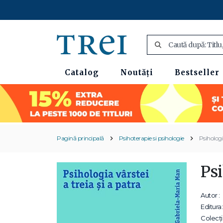
Catalog
Noutăți
Bestseller
Pagină principală
Psihoterapie si psihologie
Psihologia
Psi
Autor :
Editura:
Colecții