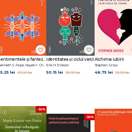
Sentimentele și fanteziile sexuale ale terapeuților
Identitatea și ciclul vieții
Alchimia iubirii
Kenneth S. Pope, Nayeli Y. Chavez-Dueñas, Hector Y. Adames
Erik H. Erikson
Stephen Grosz
5.25 lei
50.15 lei
46.75 lei
65.00 lei
59.00 lei
55.00 lei
-30%
-30%