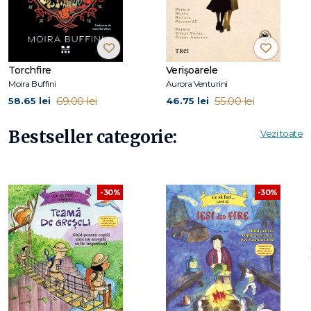
Dr. Dominic Walliman BSC, MSC a primit titlul de doctor în
Fizica Dispozitivelor Cuantice de la Universitatea din
Birmingham, Anglia. El locuiește în Vancouver, Canada,
unde își petrece zilele programând la computere cuantice.
Torchfire
Verișoarele
Moira Buffini
Aurora Venturini
69.00 lei
55.00 lei
58.65 lei
46.75 lei
Ben Newman este un grafician premiat și creator de benzi
desenate, care trăiește și lucrează în Londra, Anglia.
Bestseller categorie:
Vezi toate
-30%
-30%