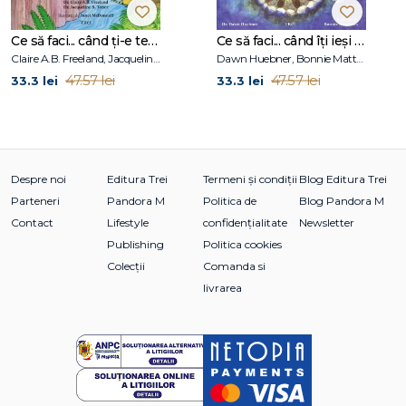
Ce să faci... când ți-e teamă de greșeli. Ghid pentru copiii care nu acceptă să fie imperfecți
Ce să faci... când îţi ieşi din fire. Ghid pentru copiii care nu-şi pot stăpâni furia
Claire A.B. Freeland, Jacqueline B. Toner, Janet McDonnell
Dawn Huebner, Bonnie Matthews
47.57 lei
47.57 lei
33.3 lei
33.3 lei
Despre noi
Editura Trei
Termeni și condiții
Blog Editura Trei
Parteneri
Pandora M
Politica de
Blog Pandora M
Contact
Lifestyle
confidențialitate
Newsletter
Publishing
Politica cookies
Colecții
Comanda si
livrarea