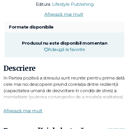
Editura:
Lifestyle Publishing
Afișează mai mult
Formate disponibile
Produsul nu este disponibil momentan
Adaugă la favorite
Descriere
în Partea pozitivă a stresului sunt reunite pentru prima dată
cele mai noi descoperiri privind corelaţia dintre rezilienţă
(capacitatea umană de dezvoltare în condiţii de stres) şi
mentalitate (puterea convingerilor de a modela realitatea).
McGonigal combină cu talent elementele ştiinţifice,
povestirile şi exerciţiile într-o carte antrenantă şi practică, în
Afișează mai mult
care ne arată:
• Cum să cultivăm o mentalitate de acceptare a stresului;