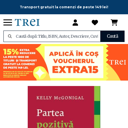
Transport gratuit la comenzi de peste 149 lei!
Caută