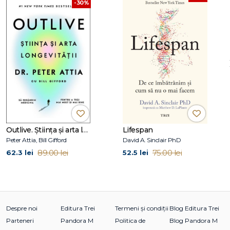
-30%
Outlive. Știința și arta longevității
Lifespan
Peter Attia, Bill Gifford
David A. Sinclair PhD
89.00 lei
75.00 lei
62.3 lei
52.5 lei
Despre noi
Editura Trei
Termeni și condiții
Blog Editura Trei
Parteneri
Pandora M
Politica de
Blog Pandora M