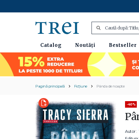
Catalog
Noutăți
Bestseller
Pagină principală
Ficțiune
Pânda de noapte
-40%
Pâ
Autor :
Editura: