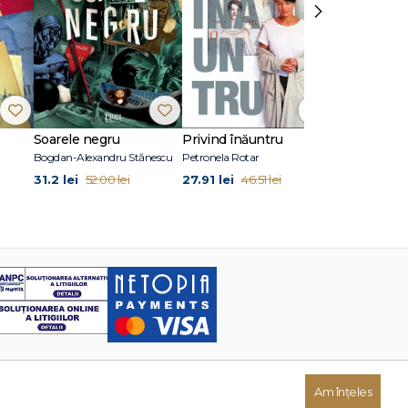
›
Soarele negru
Privind înăuntru
Suflete per
Bogdan-Alexandru Stănescu
Petronela Rotar
John Marrs
31.2 lei
27.91 lei
24.87 lei
52.00 lei
46.51 lei
41
Am înțeles
Dezvoltat de: