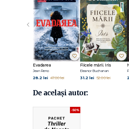
fost subestimată de bărbați puternici. Cireașa de pe tor
s-a născut și a copilărit în munții din Colorado. Este av
secretă. Când nu scrie, își petrece timpul cu soțul ei și 
Fallon Book Club, inițiat de moderatorul TV Jimmy Fallon
‹
Evadarea
Fiicele mării. Iris
Jean Reno
Eleanor Buchanan
P
28.2 lei
31.2 lei
47.00 lei
52.00 lei
De același autor:
-50%