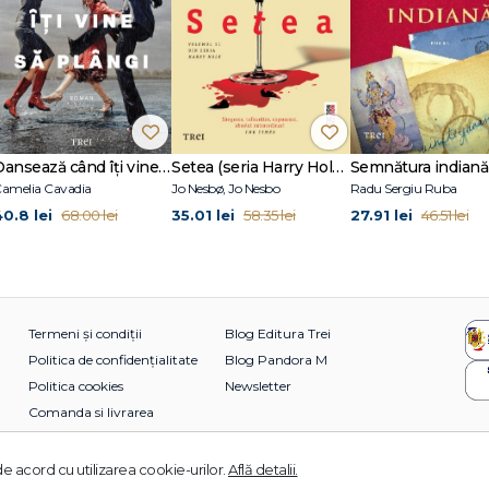
Dansează când îți vine să plângi
Setea (seria Harry Hole, vol. 11)
Semnătura indiană
amelia Cavadia
Jo Nesbø, Jo Nesbo
Radu Sergiu Ruba
40.8 lei
35.01 lei
27.91 lei
68.00 lei
58.35 lei
46.51 lei
Termeni și condiții
Blog Editura Trei
Politica de confidențialitate
Blog Pandora M
Politica cookies
Newsletter
Comanda si livrarea
e acord cu utilizarea cookie-urilor.
Află detalii.