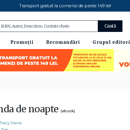
Transport gratuit la comenzi de peste 149 lei!
Caută
Promoții
Recomandări
Grupul editori
nda de noapte
(ebook)
Tracy Sierra
Trei