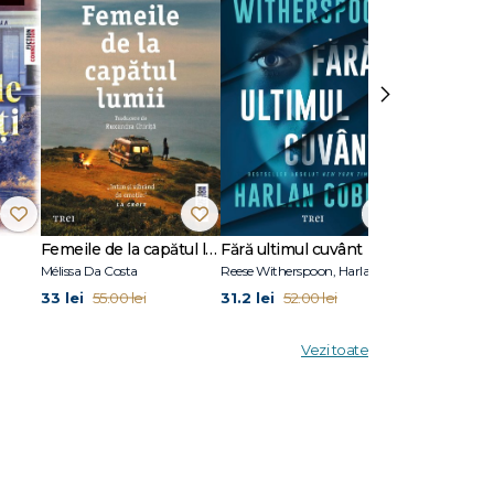
Y SIERRA
a cameră
entru
›
Femeile de la capătul lumii
Fără ultimul cuvânt
Stare de vis
Mélissa Da Costa
Reese Witherspoon, Harlan Coben
Eric Puchner
33 lei
31.2 lei
31.2 lei
55.00 lei
52.00 lei
52.00
Vezi toate