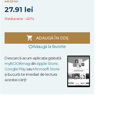
46.51 lei
27.91 lei
Reducere: -40%
ADAUGĂ ÎN COȘ
Adaugă la favorite
Descarcă acum aplicația gratuită
myBOOKmag
din
Apple Store
,
Google Play
sau
Microsoft Store
și bucură-te imediat de lectura
acestei cărți!