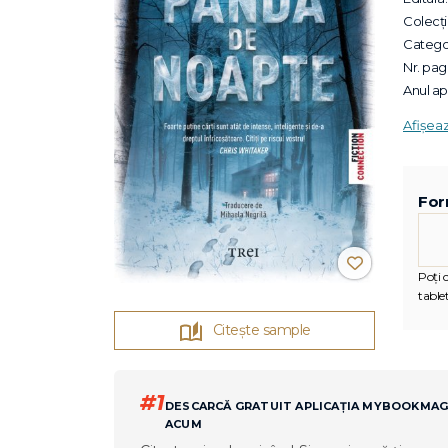
Colecții
Categor
Nr. pagi
Anul apa
Afișea
For
Poți c
tablet
Citește sample
#1
DESCARCĂ GRATUIT APLICAȚIA MYBOOKMA
ACUM