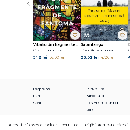
‹
Vitraliu din fragmente de fantomă
Satantango
Cristina Demetrescu
László Krasznahorkai
C
31.2 lei
28.32 lei
52.00 lei
47.20 lei
Despre noi
Editura Trei
Parteneri
Pandora M
Contact
Lifestyle Publishing
Colecții
Acest site foloseşte cookies. Continuarea navigării presupune că eşti d
© 2026 Grupul Editorial TREI. Toate drepturile rezervate.