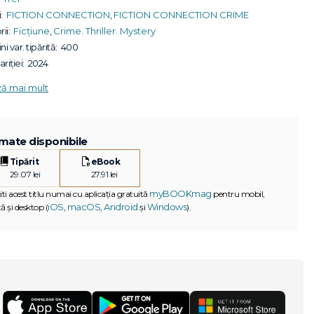
:
FICTION CONNECTION
,
FICTION CONNECTION CRIME
ii:
Ficțiune
,
Crime. Thriller. Mystery
ni var. tipărită:
400
riției:
2024
ză mai mult
mate disponibile
Tipărit
eBook
29.07 lei
27.91 lei
myBOOKmag
iti acest titlu numai cu aplicația gratuită
pentru mobil,
iOS
macOS
Android
Windows
ă și desktop (
,
,
și
).
G