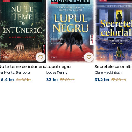
t este finalul superb, surprinzător și inevitabil. - PUBLISHERS WEEKLY TRAC
ocat și locuiește în New England, într-o veche casă colonială, unde are propri
cei doi copii. Pânda de noapte este romanul său de debut și a fost selectat p
.
Nu te teme de întuneric
Lupul negru
Secretele celorlalți
er Moritz Stenborg
Louise Penny
Clare Mackintosh
26.4 lei
33 lei
31.2 lei
44.00 lei
55.00 lei
52.00 lei