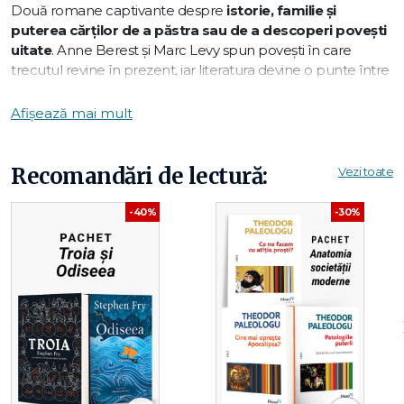
Două romane captivante despre
istorie, familie și
puterea cărților de a păstra sau de a descoperi povești
uitate
. Anne Berest și Marc Levy spun povești în care
trecutul revine în prezent, iar literatura devine o punte între
generații și destine.
Afișează mai mult
Acest pachet aduce împreună două lecturi emoționante
despre
memorie, identitate și misterele care se ascund
Recomandări de lectură:
Vezi toate
în spatele unei scrisori sau al unei cărți
.
-40%
-30%
Ce conține pachetul:
✔
Cartea poștală – Anne Berest
Un roman inspirat dintr-o poveste reală despre o familie
evreiască și despre încercarea unei femei de a descoperi
misterul unei cărți poștale primite anonim.