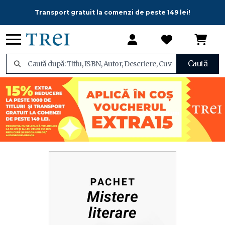
Transport gratuit la comenzi de peste 149 lei!
Caută