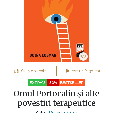
Citește sample
Ascultă fragment
EXTRA15
-30%
BESTSELLER
Omul Portocaliu și alte
povestiri terapeutice
Autor :
Doina Cosman