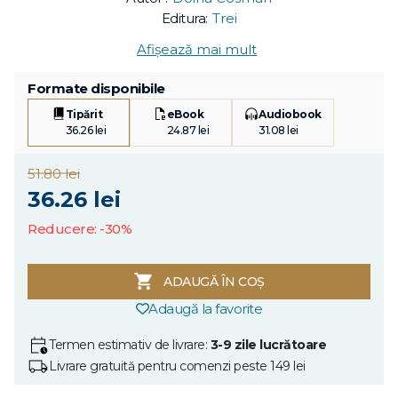
Editura:
Trei
Afișează mai mult
Formate disponibile
Tipărit
eBook
Audiobook
36.26 lei
24.87 lei
31.08 lei
51.80 lei
36.26 lei
Reducere: -30%
ADAUGĂ ÎN COȘ
Adaugă la favorite
Termen estimativ de livrare:
3-9 zile lucrătoare
Livrare gratuită pentru comenzi peste 149 lei