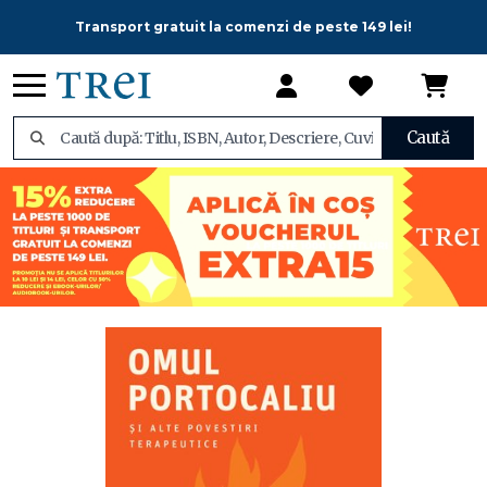
Transport gratuit la comenzi de peste 149 lei!
Caută