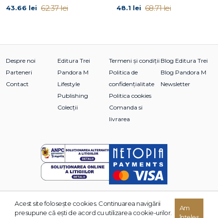
62.37 lei
68.71 lei
43.66 lei
48.1 lei
6. Violul
7. Oz(z)y
8. Saliva
9. Alcoolul
10. Romeo, Julieta şi puroiul
Despre noi
Editura Trei
Termeni și condiții
Blog Editura Trei
11. Misterul
Parteneri
Pandora M
Politica de
Blog Pandora M
12. Eroii nu mor niciodată?
Contact
Lifestyle
confidențialitate
Newsletter
Epilog
Publishing
Politica cookies
Mulțumiri
Colecții
Comanda si
livrarea
Acest site foloseşte cookies. Continuarea navigării
Am
© 2026 Grupul Editorial TREI. Toate drepturile rezervate.
presupune că eşti de acord cu utilizarea cookie-urilor.
înțeles