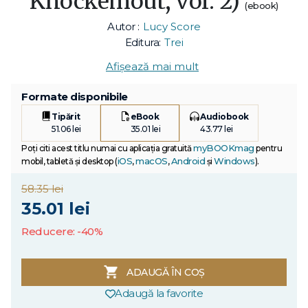
Knockemout, vol. 2)
(ebook)
Autor :
Lucy Score
Editura:
Trei
Afișează mai mult
Formate disponibile
Tipărit
eBook
Audiobook
51.06 lei
35.01 lei
43.77 lei
myBOOKmag
Poți citi acest titlu numai cu aplicația gratuită
pentru
iOS
macOS
Android
Windows
mobil, tabletă și desktop (
,
,
și
).
58.35 lei
35.01 lei
Reducere: -40%
ADAUGĂ ÎN COȘ
Adaugă la favorite