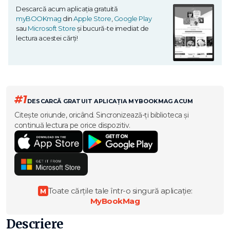
Descarcă acum aplicația gratuită
myBOOKmag
din
Apple Store
,
Google Play
sau
Microsoft Store
și bucură-te imediat de
lectura acestei cărți!
#1
DESCARCĂ GRATUIT APLICAȚIA MYBOOKMAG ACUM
Citește oriunde, oricând. Sincronizează-ți biblioteca și
continuă lectura pe orice dispozitiv.
Toate cărțile tale într-o singură aplicație:
M
MyBookMag
Descriere