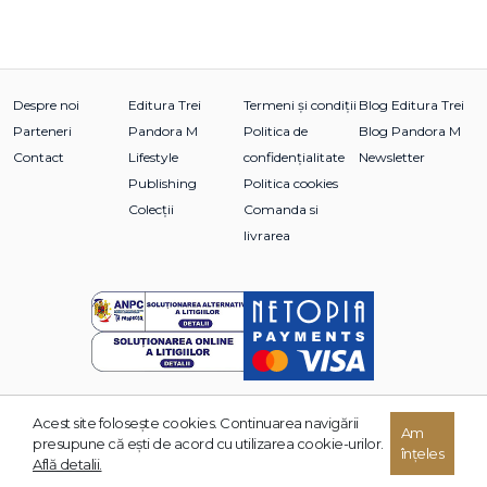
Despre noi
Editura Trei
Termeni și condiții
Blog Editura Trei
Parteneri
Pandora M
Politica de
Blog Pandora M
Contact
Lifestyle
confidențialitate
Newsletter
Publishing
Politica cookies
Colecții
Comanda si
livrarea
Acest site foloseşte cookies. Continuarea navigării
Am
© 2026 Grupul Editorial TREI. Toate drepturile rezervate.
presupune că eşti de acord cu utilizarea cookie-urilor.
înțeles
Dezvoltat de:
Află detalii.