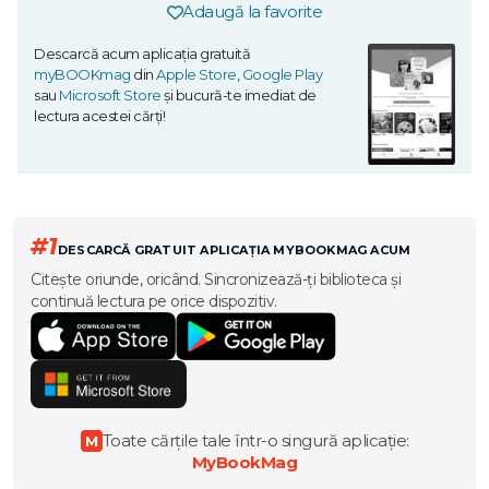
Adaugă la favorite
Descarcă acum aplicația gratuită
myBOOKmag
din
Apple Store
,
Google Play
sau
Microsoft Store
și bucură-te imediat de
lectura acestei cărți!
#1
DESCARCĂ GRATUIT APLICAȚIA MYBOOKMAG ACUM
Citește oriunde, oricând. Sincronizează-ți biblioteca și
continuă lectura pe orice dispozitiv.
Toate cărțile tale într-o singură aplicație:
M
MyBookMag