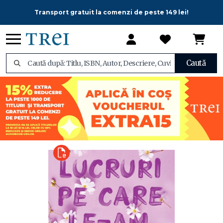
Transport gratuit la comenzi de peste 149 lei!
Caută