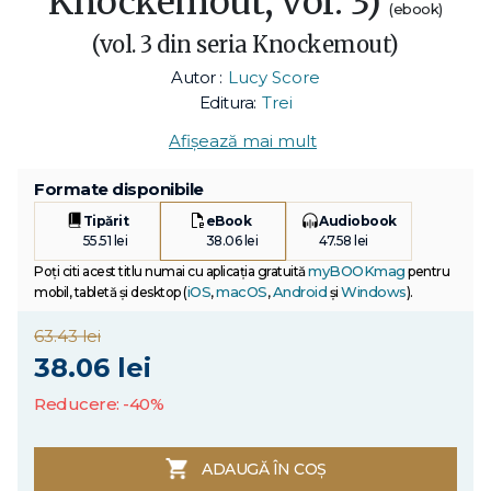
Knockemout, vol. 3)
(ebook)
(vol. 3 din seria Knockemout)
Autor :
Lucy Score
Editura:
Trei
Afișează mai mult
Formate disponibile
Tipărit
eBook
Audiobook
55.51 lei
38.06 lei
47.58 lei
myBOOKmag
Poți citi acest titlu numai cu aplicația gratuită
pentru
iOS
macOS
Android
Windows
mobil, tabletă și desktop (
,
,
și
).
63.43 lei
38.06 lei
Reducere: -40%
ADAUGĂ ÎN COȘ