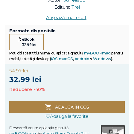
Autor :
Jo Nesbo
Editura:
Trei
Afișează mai mult
Formate disponibile
eBook
32.99 lei
myBOOKmag
Poți citi acest titlu numai cu aplicația gratuită
pentru
iOS
macOS
Android
Windows
mobil, tabletă și desktop (
,
,
și
).
54.97 lei
32.99 lei
Reducere: -40%
ADAUGĂ ÎN COȘ
Adaugă la favorite
Descarcă acum aplicația gratuită
myBOOKmag
din
Apple Store
,
Google Play