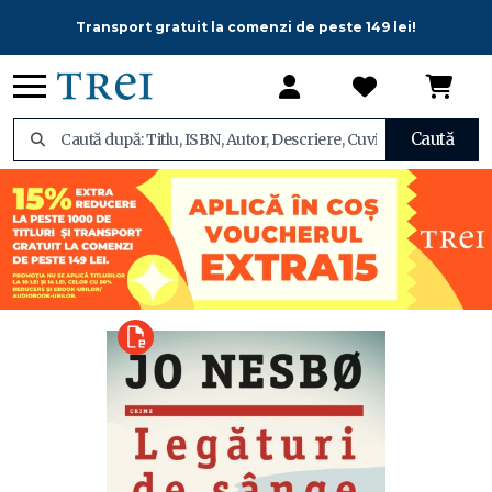
Transport gratuit la comenzi de peste 149 lei!
Caută