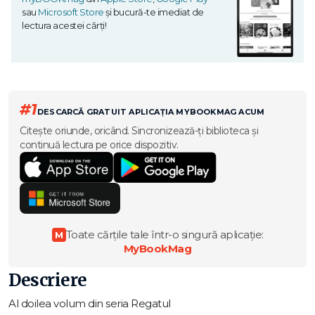
sau
Microsoft Store
și bucură-te imediat de
lectura acestei cărți!
#1
DESCARCĂ GRATUIT APLICAȚIA MYBOOKMAG ACUM
Citește oriunde, oricând. Sincronizează-ți biblioteca și
continuă lectura pe orice dispozitiv.
Toate cărțile tale într-o singură aplicație:
M
MyBookMag
Descriere
Al doilea volum din seria Regatul