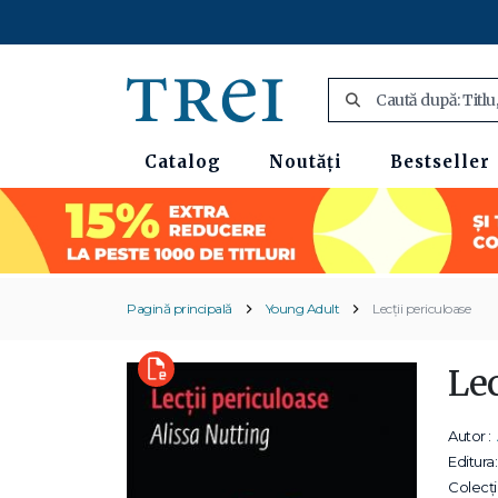
Catalog
Noutăți
Bestseller
Pagină principală
Young Adult
Lecții periculoase
Lec
Autor :
Editura:
Colecții