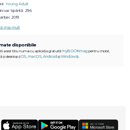
ii:
Young Adult
ni var. tipărită:
296
riției:
2019
ză mai mult
mate disponibile
myBOOKmag
iti acest titlu numai cu aplicația gratuită
pentru mobil,
iOS
macOS
Android
Windows
ă și desktop (
,
,
și
).
G