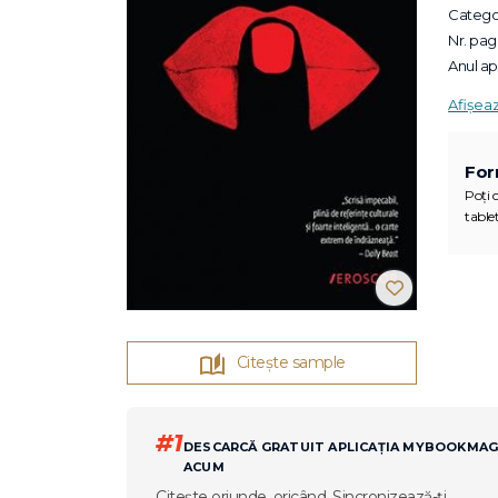
Categor
Nr. pagi
Anul apa
Afișea
For
Poți c
tablet
Citește sample
#1
DESCARCĂ GRATUIT APLICAȚIA MYBOOKMA
ACUM
Citește oriunde, oricând. Sincronizează-ți