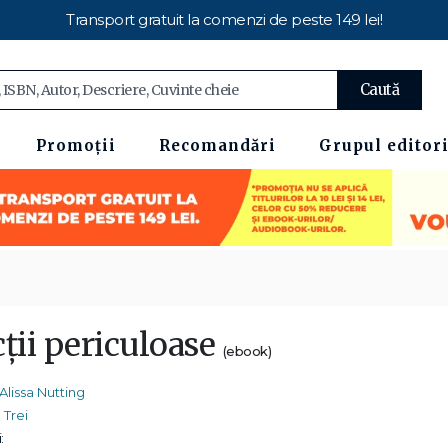
Transport gratuit la comenzi de peste 149 lei!
Caută
Promoții
Recomandări
Grupul editori
ții periculoase
(ebook)
Alissa Nutting
Trei
: