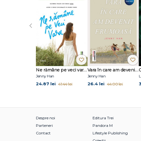
„Un roman ambițios din punct de vedere literar și moral. 
a obsesiilor care o susțin: tinerețea și frumusețea." – Cl
‹
„O carte extrem de antrenantă, absolut șocantă – o povest
BOMB
„O lectură antrenantă… Alissa Nutting se pricepe." – Ne
„O carte curajoasă." – TIME
Alissa Nutting este asistent universitar de engleză la pres
Ne rămâne pe veci vara (seria Vara, vol. 3)
Vara în care am devenit frumoasă (seria Vara, vol. 1)
Women and Girls și romanul Made for Love. Eseurile sale
Jenny Han
Jenny Han
L
altele.
24.87 lei
26.4 lei
3
41.44 lei
44.00 lei
Despre noi
Editura Trei
Parteneri
Pandora M
Contact
Lifestyle Publishing
Colecții