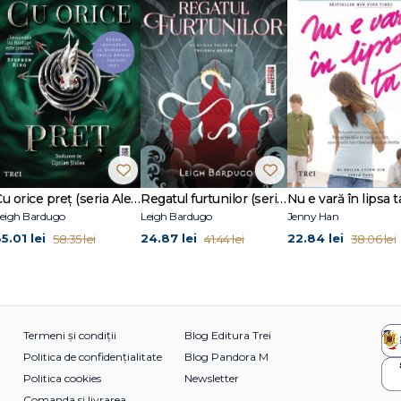
Plin de umor negru dezlănțuit, observații inteligente la adresa culturii de c
eveland Plain Dealer
e care ispitește și tachinează cititorii să cedeze oricărui gen de imoralitat
w York Times
tigiosul Grinnell College, Iowa. A mai scris colecția de povestiri Unclean Jobs
Cu orice preț (seria Alex Stern, vol. 2)
Regatul furtunilor (seria Grisha, vol. 2)
 au apărut în publicațiile Fence, The New York Times, O: The Oprah Magazin
eigh Bardugo
Leigh Bardugo
Jenny Han
5.01 lei
24.87 lei
22.84 lei
58.35 lei
41.44 lei
38.06 lei
Termeni și condiții
Blog Editura Trei
Politica de confidențialitate
Blog Pandora M
Politica cookies
Newsletter
Comanda si livrarea