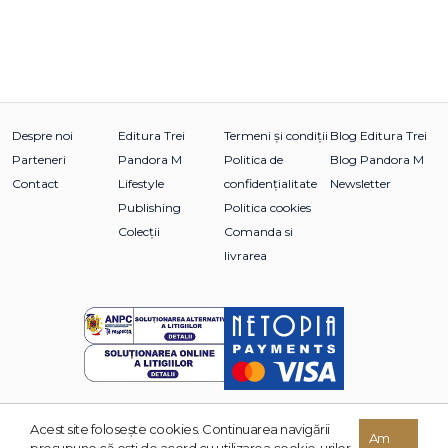
Despre noi
Editura Trei
Termeni și condiții
Blog Editura Trei
Parteneri
Pandora M
Politica de
Blog Pandora M
Contact
Lifestyle
confidențialitate
Newsletter
Publishing
Politica cookies
Colecții
Comanda si
livrarea
Acest site foloseşte cookies. Continuarea navigării
© 2026 Grupul Editorial TREI. Toate drepturile rezervate.
Am
presupune că eşti de acord cu utilizarea cookie-urilor.