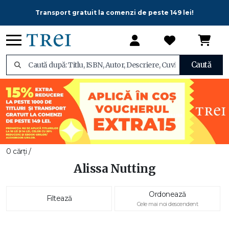
Transport gratuit la comenzi de peste 149 lei!
Caută
0 cărți /
Alissa Nutting
Ordonează
Filtează
Cele mai noi descendent