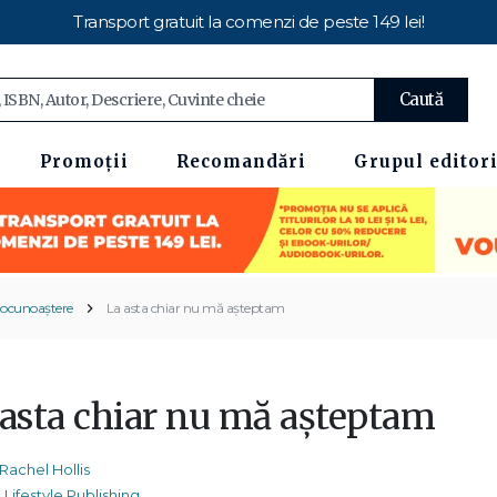
Transport gratuit la comenzi de peste 149 lei!
Caută
Promoții
Recomandări
Grupul editori
tocunoaștere
La asta chiar nu mă așteptam
 asta chiar nu mă așteptam
Rachel Hollis
Lifestyle Publishing