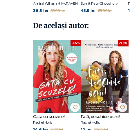
din lumea întreagă. Acasă, pentru Rachel, este în Texas; ma
Amiral William H. McRAVEN
Sumit Paul-Choudhury
38.5 lei
45.5 lei
55.00 lei
65.00 lei
De același autor:
-65%
-73%
Gata cu scuzele!
Fată, deschide ochii!
Rachel Hollis
Rachel Hollis
14.6 lei
10 lei
41.23 lei
37.00 lei