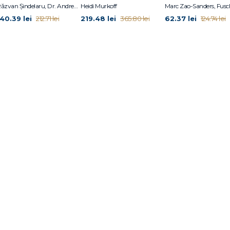
i precis, în Hill Country, chiar lângă Austin.
Răzvan Șindelaru, Dr. Andrew Jenkinson, Dr. William W. Li
Heidi Murkoff
140.39 lei
219.48 lei
62.37 lei
212.71 lei
365.80 lei
124.74 lei