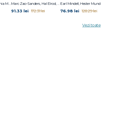
Marc Zao-Sanders, Fuschia M. Sirois
Marc Zao-Sanders, Hal Elrod, Rob Dial
Earl Mindell, Hester Mundis, Dan Popa, Luiza Popa
91.33 lei
76.98 lei
125.66 lei
172.31 lei
128.29 lei
2
Vezi toate