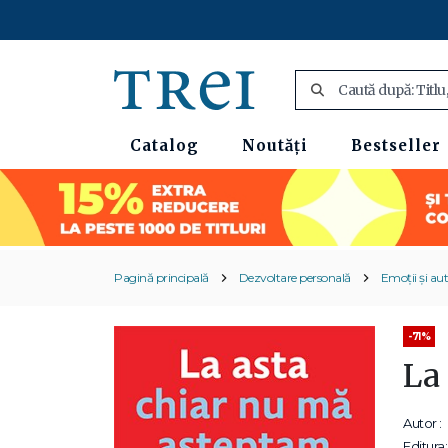
Catalog
Noutăți
Bestseller
Pagină principală
Dezvoltare personală
Emoții și au
-71%
La
Autor :
Editura: