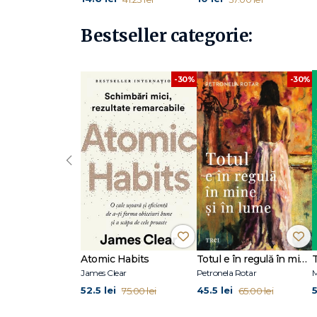
Bestseller categorie:
-30%
-30%
‹
Atomic Habits
Totul e în regulă în mine și în lume
James Clear
Petronela Rotar
M
52.5 lei
45.5 lei
5
75.00 lei
65.00 lei