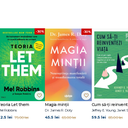
-30%
-30%
Teoria Let them
Magia minții
el Robbins
Dr. James R. Doty
2.5 lei
45.5 lei
59.5 lei
75.00 lei
65.00 lei
85.00 lei