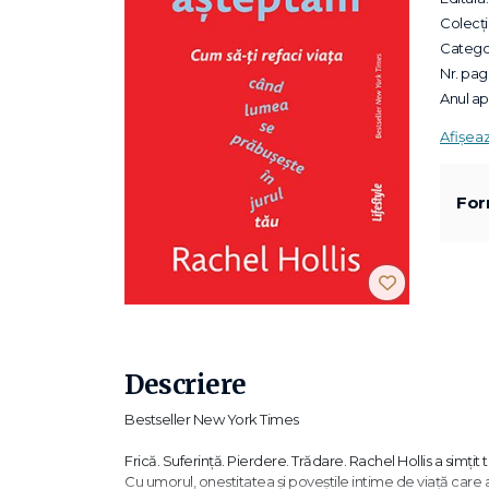
Colecții
Categor
Nr. pagi
Anul apa
Afișea
For
Descriere
Bestseller New York Times
Frică. Suferință. Pierdere. Trădare. Rachel Hollis a simțit t
Cu umorul, onestitatea și poveștile intime de viață care 