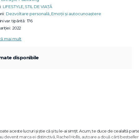
:
LIFESTYLE
,
STIL DE VIAȚĂ
ii:
Dezvoltare personală
,
Emoții și autocunoaștere
ni var. tipărită:
176
riției:
2022
ză mai mult
mate disponibile
oate aceste lucruri și știe că și tu le-ai simțit. Acum, te duce de cealaltă parte
au devenit marca ei distinctivă, Rachel Hollis, autoare a două cărți bestsell