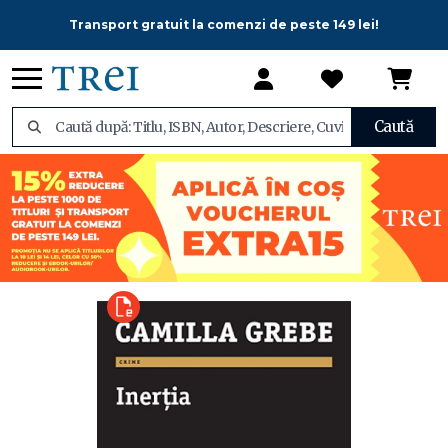
Transport gratuit la comenzi de peste 149 lei!
Caută