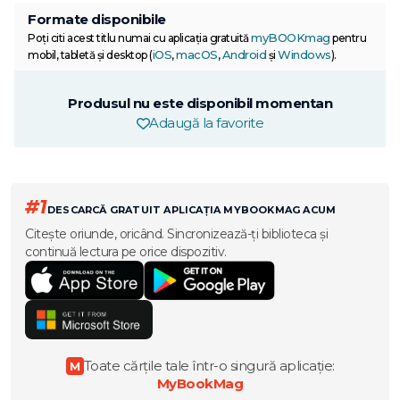
Formate disponibile
myBOOKmag
Poți citi acest titlu numai cu aplicația gratuită
pentru
iOS
macOS
Android
Windows
mobil, tabletă și desktop (
,
,
și
).
Produsul nu este disponibil momentan
Adaugă la favorite
#1
DESCARCĂ GRATUIT APLICAȚIA MYBOOKMAG ACUM
Citește oriunde, oricând. Sincronizează-ți biblioteca și
continuă lectura pe orice dispozitiv.
Toate cărțile tale într-o singură aplicație:
M
MyBookMag