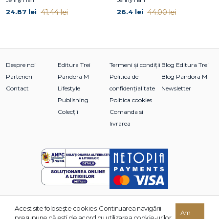
41.44 lei
44.00 lei
24.87 lei
26.4 lei
Despre noi
Editura Trei
Termeni și condiții
Blog Editura Trei
Parteneri
Pandora M
Politica de
Blog Pandora M
Contact
Lifestyle
confidențialitate
Newsletter
Publishing
Politica cookies
Colecții
Comanda si
livrarea
Acest site foloseşte cookies. Continuarea navigării
Am
© 2026 Grupul Editorial TREI. Toate drepturile rezervate.
presupune că eşti de acord cu utilizarea cookie-urilor.