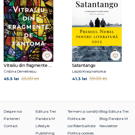
De aceeași autoare, Editura Trei a publicat romanul Ar fi
putut fi paradisul (scris împreună cu Åsa Träff) şi Gheaţa de
sub picioarele ei, primul volum din seria Hanne Lagerlind–
Schön.
Vitraliu din fragmente de fantomă
Satantango
Cristina Demetrescu
László Krasznahorkai
65.00 lei
59.00 lei
45.5 lei
41.3 lei
Despre noi
Editura Trei
Termeni și condiții
Blog Editura Trei
Parteneri
Pandora M
Politica de
Blog Pandora M
Contact
Lifestyle
confidențialitate
Newsletter
Publishing
Politica cookies