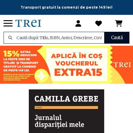
Transport gratuit la comenzi de peste 149 lei!
Caută