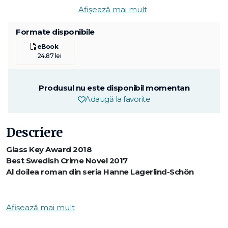
Afișează mai mult
Formate disponibile
eBook
24.87 lei
Produsul nu este disponibil momentan
Adaugă la favorite
Descriere
Glass Key Award 2018
Best Swedish Crime Novel 2017
Al doilea roman din seria Hanne Lagerlind-Schön
Din adâncurile îngheţate ale unei păduri din Ormberg iese
clătinându-se o femeie amnezică, desculță, cu braţele pline
Afișează mai mult
de zgârieturi. Poliţia locală o identifică imediat: psihologul şi
profilerul Hanne Lagerlind-Schön care, împreună cu