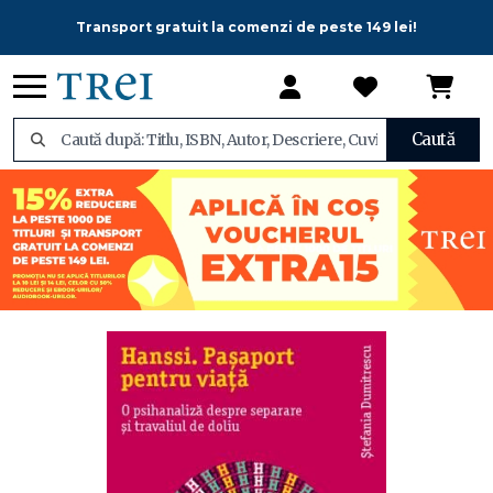
Transport gratuit la comenzi de peste 149 lei!
Caută