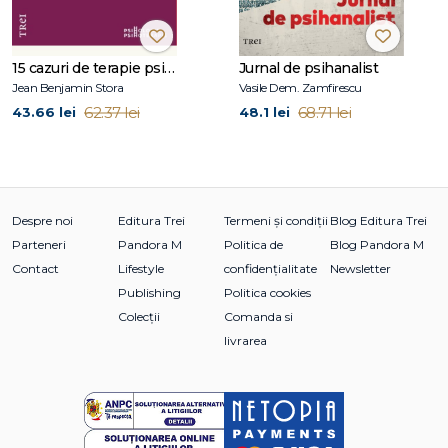
15 cazuri de terapie psihosomatică
Jurnal de psihanalist
Jean Benjamin Stora
Vasile Dem. Zamfirescu
62.37 lei
68.71 lei
43.66 lei
48.1 lei
Despre noi
Editura Trei
Termeni și condiții
Blog Editura Trei
Parteneri
Pandora M
Politica de
Blog Pandora M
Contact
Lifestyle
confidențialitate
Newsletter
Publishing
Politica cookies
Colecții
Comanda si
livrarea