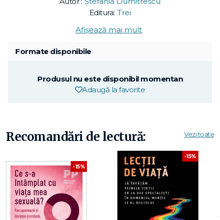
Autor :
Ștefania Dumitrescu
Editura:
Trei
Afișează mai mult
Formate disponibile
Produsul nu este disponibil momentan
Adaugă la favorite
Recomandări de lectură:
Vezi toate
-15%
-15%