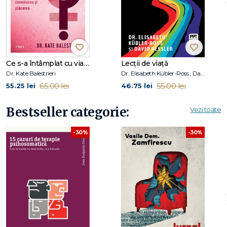
Ce s-a întâmplat cu viața mea sexuală?
Lecții de viață
Dr. Kate Balestrieri
Dr. Elisabeth Kübler-Ross , David Kessler
65.00 lei
55.00 lei
55.25 lei
46.75 lei
Bestseller categorie:
Vezi toate
-30%
-30%