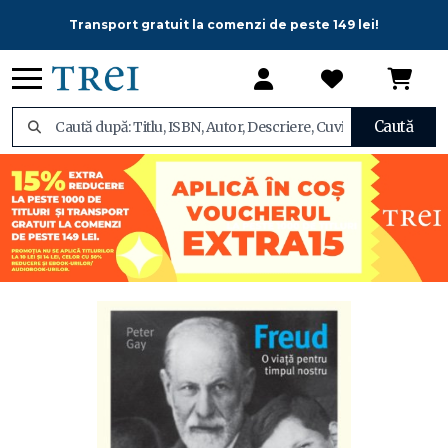
Transport gratuit la comenzi de peste 149 lei!
Caută