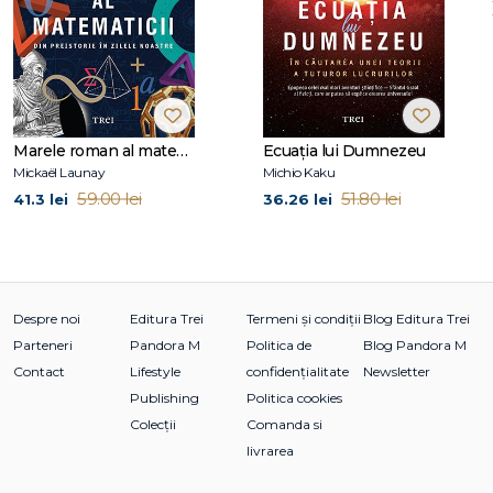
Marele roman al matematicii. Din preistorie în zilele noastre
Ecuația lui Dumnezeu
Mickaël Launay
Michio Kaku
59.00 lei
51.80 lei
41.3 lei
36.26 lei
Despre noi
Editura Trei
Termeni și condiții
Blog Editura Trei
Parteneri
Pandora M
Politica de
Blog Pandora M
Contact
Lifestyle
confidențialitate
Newsletter
Publishing
Politica cookies
Colecții
Comanda si
livrarea