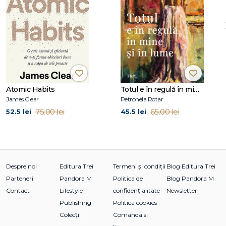
rămas timp de 80 de săptămâni. De asemenea, este
vorbitor TEDx și fondatorul ONG-ului Yes, I can, care
organizează seminarii și ateliere în școli despre abilitățile de
viață și importanța valorilor morale. Scrie articole pentru
Lifo.gr, unul dintre cele mai vizitate site-uri de știri din Grecia.
Atomic Habits
Totul e în regulă în mine și în lume
James Clear
Petronela Rotar
75.00 lei
65.00 lei
52.5 lei
45.5 lei
Despre noi
Editura Trei
Termeni și condiții
Blog Editura Trei
Parteneri
Pandora M
Politica de
Blog Pandora M
Contact
Lifestyle
confidențialitate
Newsletter
Publishing
Politica cookies
Colecții
Comanda si