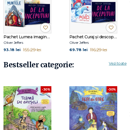
Despre The Heart and The Bottle: „Profund și emoționant."
Irish Times
Pachet Lumea imaginației
Pachet Curaj și descoperire
Oliver Jeffers
Oliver Jeffers
155.29 lei
116.29 lei
93.18 lei
69.78 lei
Bestseller categorie:
Vezi toate
-30%
-30%