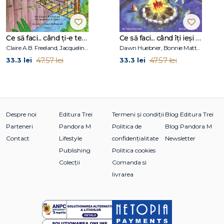
Ce să faci... când ți-e teamă de greșeli. Ghid pentru copiii care nu acceptă să fie imperfecți
Ce să faci... când îţi ieşi din fire. Ghid pentru copiii care nu-şi pot stăpâni furia
Claire A.B. Freeland, Jacqueline B. Toner, Janet McDonnell
Dawn Huebner, Bonnie Matthews
47.57 lei
47.57 lei
33.3 lei
33.3 lei
Despre noi
Editura Trei
Termeni și condiții
Blog Editura Trei
Parteneri
Pandora M
Politica de
Blog Pandora M
Contact
Lifestyle
confidențialitate
Newsletter
Publishing
Politica cookies
Colecții
Comanda si
livrarea