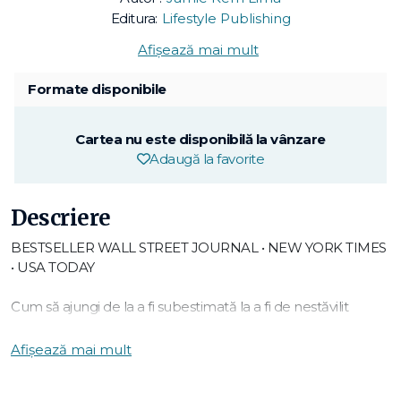
Editura:
Lifestyle Publishing
Afișează mai mult
Formate disponibile
Cartea nu este disponibilă la vânzare
Adaugă la favorite
Descriere
BESTSELLER WALL STREET JOURNAL • NEW YORK TIMES
• USA TODAY
Cum să ajungi de la a fi subestimată la a fi de nestăvilit
În Crede, Jamie Kern Lima împărtășește povestea
Afișează mai mult
adevărată a unei foste chelnerițe care a reușit să transforme
o idee neconvențională într-un succes senzațional la nivel