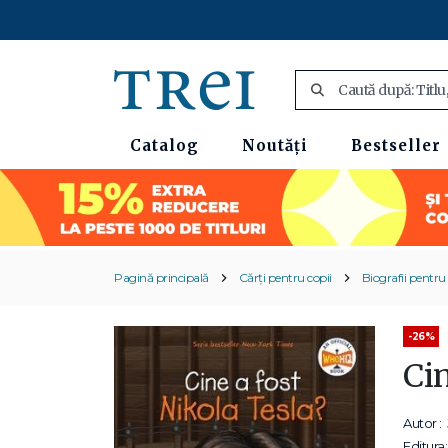
Catalog
Noutăți
Bestseller
Pagină principală
Cărți pentru copii
Biografii pentru 
-26%
Cin
Autor :
Editura: