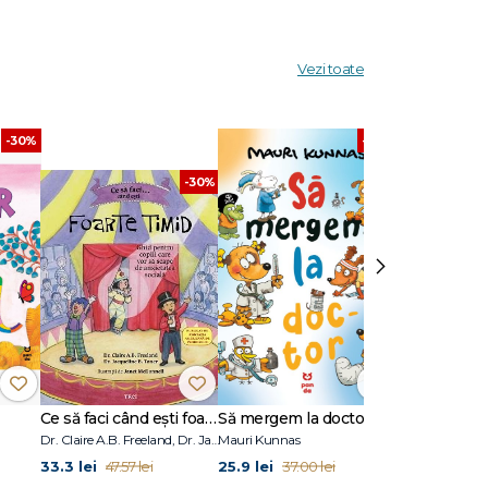
Vezi toate
x ideal
-30%
-30%
-30%
›
rete
,
Ce să faci când ești foarte timid. Ghid pentru copiii care vor să scape de anxietatea socială
Să mergem la doctor
Dr. Claire A.B. Freeland, Dr. Jacqueline B. Toner
Mauri Kunnas
Eulàlia Canal
33.3 lei
25.9 lei
33.3 lei
47.57 lei
37.00 lei
47.5