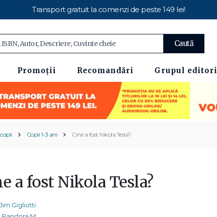
Transport gratuit la comenzi de peste 149 lei!
Caută
Promoții
Recomandări
Grupul editori
copii
Copii 1-3 ani
Cine a fost Nikola Tesla?
e a fost Nikola Tesla?
Jim Gigliotti
Pandora M