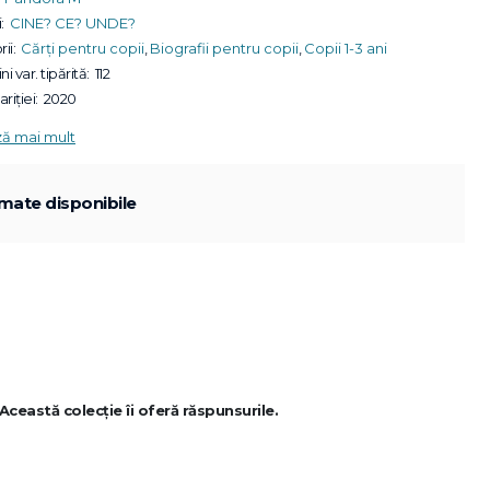
:
CINE? CE? UNDE?
ii:
Cărți pentru copii
,
Biografii pentru copii
,
Copii 1-3 ani
ni var. tipărită:
112
riției:
2020
ză mai mult
mate disponibile
Această colecție îi oferă răspunsurile.