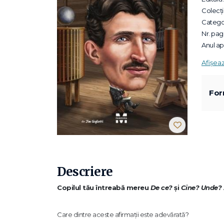
Colecții
Categor
Nr. pagi
Anul apa
Afișea
For
Descriere
Copilul tău întreabă mereu
De ce?
și
Cine? Unde?
Care dintre aceste afirmații este adevărată?