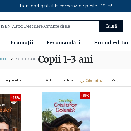
Transport gratuit la comenzi de peste 149 lei!
Caută
Promoții
Recomandări
Grupul editori
Copii 1-3 ani
copii
Copii 1-3 ani
Popularitate
Titlu
Autor
Editura
Preț
Cele mai noi
-61%
-26%