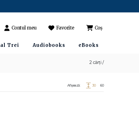
Contul meu
Favorite
Coș
al Trei
Audiobooks
eBooks
2 cărți /
Afișează:
30
60