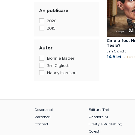
An publicare
2020
2015
Cine a fost N
Tesla?
Autor
Jim Gigliotti
14.8 lei
20.09 l
Bonnie Bader
Jim Gigliotti
Nancy Harrison
Despre noi
Editura Trei
Parteneri
Pandora M
Contact
Lifestyle Publishing
Colecții