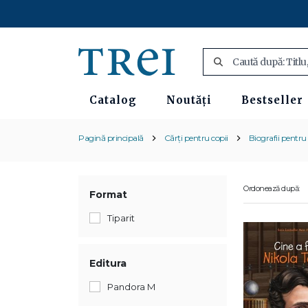
Catalog
Noutăți
Bestseller
Pagină principală
Cărți pentru copii
Biografii pentru 
Ordonează după:
Format
Tiparit
Editura
Pandora M