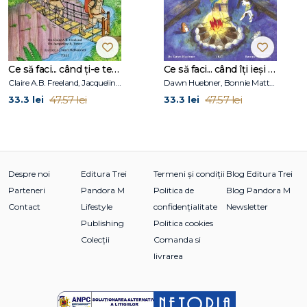
Ce să faci... când ți-e teamă de greșeli. Ghid pentru copiii care nu acceptă să fie imperfecți
Ce să faci... când îţi ieşi din fire. Ghid pentru copiii care nu-şi pot stăpâni furia
Claire A.B. Freeland, Jacqueline B. Toner, Janet McDonnell
Dawn Huebner, Bonnie Matthews
47.57 lei
47.57 lei
33.3 lei
33.3 lei
Despre noi
Editura Trei
Termeni și condiții
Blog Editura Trei
Parteneri
Pandora M
Politica de
Blog Pandora M
Contact
Lifestyle
confidențialitate
Newsletter
Publishing
Politica cookies
Colecții
Comanda si
livrarea