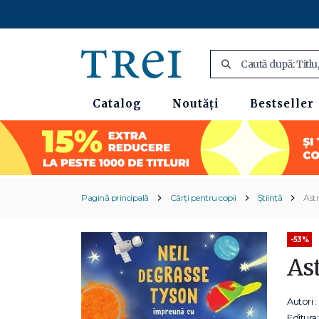
Catalog
Noutăți
Bestseller
Pagină principală
Cărți pentru copii
Știință
Astr
-53%
Ast
Autori :
Editura: