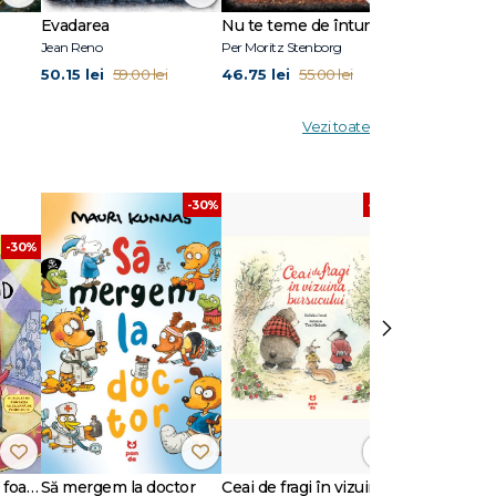
Evadarea
Nu te teme de întuneric
Ultimul răsăr
Jean Reno
Per Moritz Stenborg
Anna Todd
50.15 lei
46.75 lei
50.15 lei
59.00 lei
55.00 lei
59.
Vezi toate
-30%
-30%
-30%
›
Ce să faci când ești foarte timid. Ghid pentru copiii care vor să scape de anxietatea socială
Să mergem la doctor
Ceai de fragi în vizuina bursucului
Unde este s