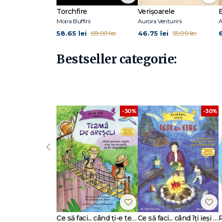
Torchfire
Verișoarele
Moira Buffini
Aurora Venturini
A
58.65 lei
46.75 lei
69.00 lei
55.00 lei
Bestseller categorie:
-30%
-30%
‹
Ce să faci... când ți-e teamă de greșeli. Ghid pentru copiii care nu acceptă să fie imperfecți
Ce să faci... când îţi ieşi din fire. Ghid pentru copiii care nu-şi pot stăpâni furia