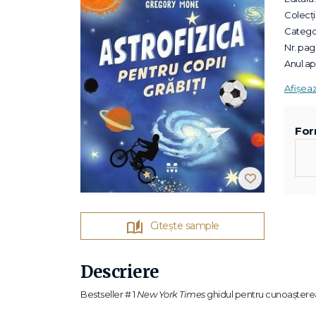
Colecții
Categor
Nr. pagi
Anul apa
Afișea
For
Citește sample
Descriere
Bestseller # 1
New York Times
ghidul pentru cunoașterea U