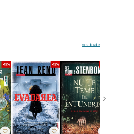
 și
 copii
Vezi toate
i
lui
-15%
-15%
-15%
ase
rk.
e seriei,
›