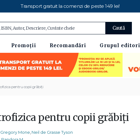
Transport gratuit la comenzi de peste 149 lei!
Caută
Promoții
Recomandări
Grupul editori
ofizica pentru copii grăbiți
rofizica pentru copii grăbiți
Gregory Mone
,
Neil de Grasse Tyson
Pandora M