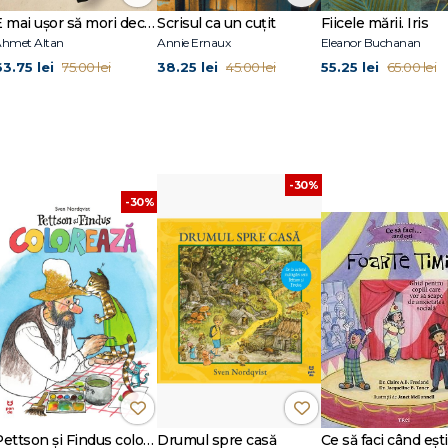
E mai ușor să mori decât să iubești (seria Cvartetul Otoman, vol.3)
Scrisul ca un cuțit
Fiicele mării. Iris
hmet Altan
Annie Ernaux
Eleanor Buchanan
63.75 lei
38.25 lei
55.25 lei
75.00 lei
45.00 lei
65.00 lei
-30%
-30%
Pettson și Findus colorează
Drumul spre casă