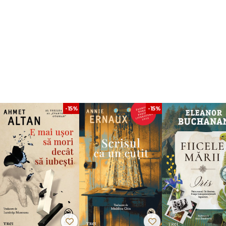
întrebările esențiale despre natura spațiului și a timpului, celebrul astrofizician
erele cosmosului, transformându-le în povești fascinante.
Astrofizica pentru
 și tainele universului nostru.
afii color, desene și explicații amănunțite, care ne ajută să înțelegem până ș
can, cercetător asociat în cadrul Departamentului de Astrofizică al Muzeu
-15%
-15%
 Hayden. De asemenea, este gazda emisiunii TV Star Talk și autorul a numero
 Times
Astrofizica pentru cei grăbiți
(Editura Trei, 2017). Locuiește în New Yo
seriei
Jack și Geniile
(la Editura Pandora M au apărut primele două volume al
âncurile mării albastre
).