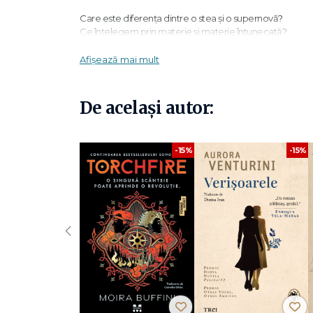
Care este diferența dintre o stea și o supernovă?
Ce înțelegem prin materie și materie întunecată?
Ce înseamnă să ai o „perspectivă cosmică"?
Afișează mai mult
Pornind de la principiile de bază ale fizicii și ajungând la 
cercetător Neil deGrasse Tyson explică pe îndelete mist
grăbiți
descrie cu umor și inteligență legile fundamentale
De același autor:
Ghidul de față, ilustrat de Gregory Mone, cuprinde fotogr
conceptele cele mai încâlcite.
NEIL DEGRASSE TYSON este un faimos astrofizician ameri
-15%
-15%
American de Istorie Naturală și directorul Planetariului
lucrări de specialitate, printre care bestsellerul
New York
GREGORY MONE este coautor, împreună cu Bill Nye, al 
Jack și Geniile: La capătul lumii
și
Jack și Geniile: În ad
‹