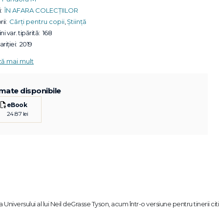
:
ÎN AFARA COLECȚIILOR
ii:
Cărți pentru copii
,
Știință
ni var. tipărită:
168
riției:
2019
ză mai mult
mate disponibile
eBook
24.87 lei
niversului al lui Neil deGrasse Tyson, acum într-o versiune pentru tinerii citi