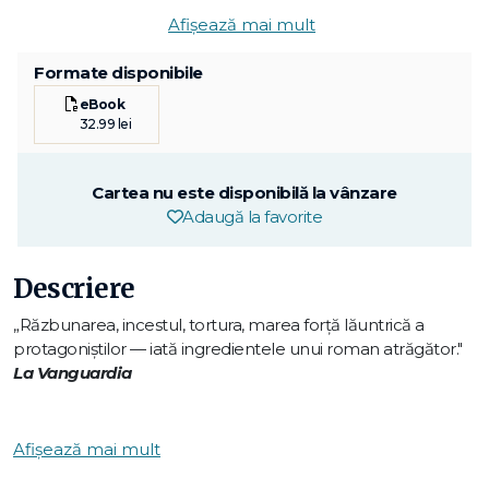
Afișează mai mult
Formate disponibile
eBook
32.99 lei
Cartea nu este disponibilă la vânzare
Adaugă la favorite
Descriere
„Răzbunarea, incestul, tortura, marea forță lăuntrică a
protagoniștilor — iată ingredientele unui roman atrăgător."
La Vanguardia
Suntem în anul 1137. Ducele de Aquitania este ucis la
Compostela, iar poveștile despre moartea lui tulbură
Afișează mai mult
spiritele. Se zvonește că ar fi fost otrăvit, unii spun că ar fi