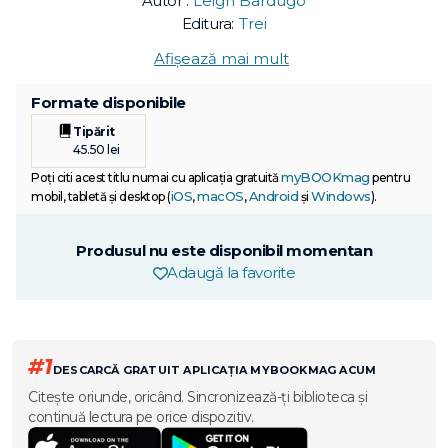
Autor :
Leigh Bardugo
Editura:
Trei
Afișează mai mult
Formate disponibile
Tipărit
45.50 lei
myBOOKmag
Poți citi acest titlu numai cu aplicația gratuită
pentru
iOS
macOS
Android
Windows
mobil, tabletă și desktop (
,
,
și
).
Produsul nu este disponibil momentan
Adaugă la favorite
#1
DESCARCĂ GRATUIT APLICAȚIA MYBOOKMAG ACUM
Citește oriunde, oricând. Sincronizează-ți biblioteca și
continuă lectura pe orice dispozitiv.