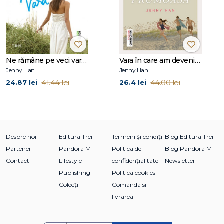
Ne rămâne pe veci vara (seria Vara, vol. 3)
Vara în care am devenit frumoasă (seria Vara, vol. 1)
Jenny Han
Jenny Han
41.44 lei
44.00 lei
24.87 lei
26.4 lei
Despre noi
Editura Trei
Termeni și condiții
Blog Editura Trei
Parteneri
Pandora M
Politica de
Blog Pandora M
Contact
Lifestyle
confidențialitate
Newsletter
Publishing
Politica cookies
Colecții
Comanda si
livrarea