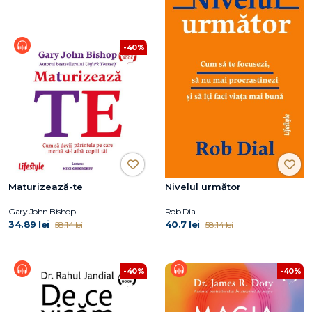
-40%
Maturizează-te
Nivelul următor
Gary John Bishop
Rob Dial
34.89 lei
40.7 lei
58.14 lei
58.14 lei
-40%
-40%