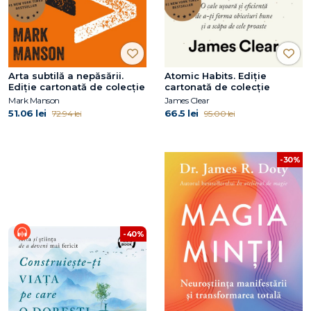
Arta subtilă a nepăsării.
Atomic Habits. Ediție
Ediție cartonată de colecție
cartonată de colecție
Mark Manson
James Clear
51.06 lei
66.5 lei
72.94 lei
95.00 lei
-30%
-40%