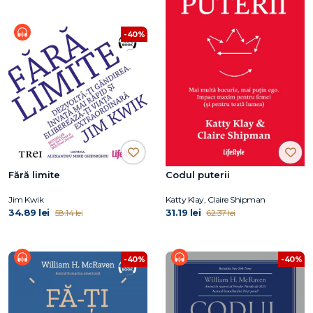
-40%
Fără limite
Codul puterii
Jim Kwik
Katty Klay, Claire Shipman
34.89 lei
31.19 lei
58.14 lei
62.37 lei
-40%
-40%