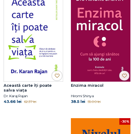
Această carte îți poate
Enzima miracol
salva viața
Dr. Karaj Rajan
Hiromi Shinya
43.66 lei
38.5 lei
62.37 lei
55.00 lei
-30%