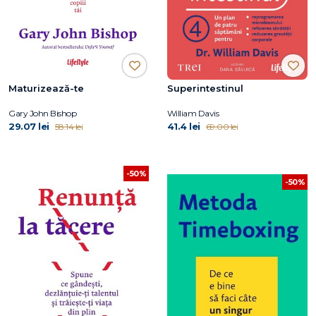
Maturizează-te
Superintestinul
Gary John Bishop
William Davis
29.07 lei
41.4 lei
58.14 lei
69.00 lei
-50%
-50%