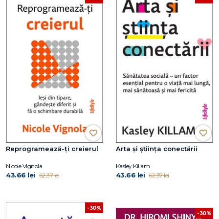
Reprogramează-ți creierul
Arta și știința conectării
Nicole Vignola
Kasley Killam
43.66 lei
43.66 lei
62.37 lei
62.37 lei
-30%
-30%