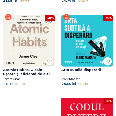
31.08 lei
24.74 lei
51.80 lei
41.23 lei
-40%
-40%
Atomic Habits. O cale
Arta subtilă disperării
ușoară și eficientă de a-ți
forma obiceiuri bune și a
James Clear
Mark Manson
scăpa de cele proaste
45 lei
28.55 lei
75.00 lei
47.57 lei
-50%