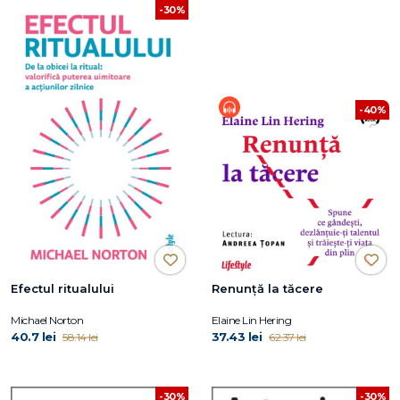
-30%
-40%
Efectul ritualului
Renunță la tăcere
Michael Norton
Elaine Lin Hering
40.7 lei
37.43 lei
58.14 lei
62.37 lei
-30%
-30%