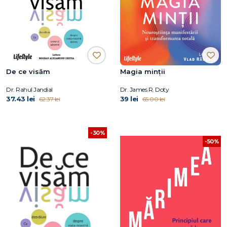
De ce visăm
Magia minții
Dr. Rahul Jandial
Dr. James R. Doty
37.43 lei
39 lei
62.37 lei
65.00 lei
-30%
-50%