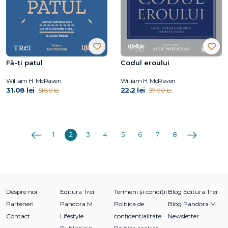
Fă-ți patul
Codul eroului
William H. McRaven
William H. McRaven
31.08 lei
22.2 lei
51.80 lei
37.00 lei
Anterioara
Următoarea
1
2
3
4
5
6
7
8
Despre noi
Editura Trei
Termeni și condiții
Blog Editura Trei
Parteneri
Pandora M
Politica de
Blog Pandora M
Contact
Lifestyle
confidențialitate
Newsletter