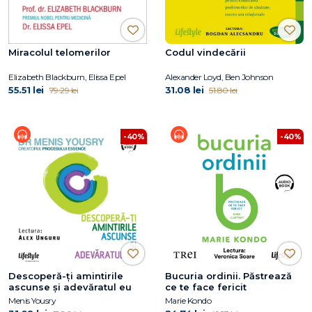
Miracolul telomerilor
Codul vindecării
Elizabeth Blackburn, Elissa Epel
Alexander Loyd, Ben Johnson
55.51 lei
31.08 lei
79.29 lei
51.80 lei
-40%
-40%
Descoperă-ţi amintirile
Bucuria ordinii. Păstrează
ascunse şi adevăratul eu
ce te face fericit
Menis Yousry
Marie Kondo