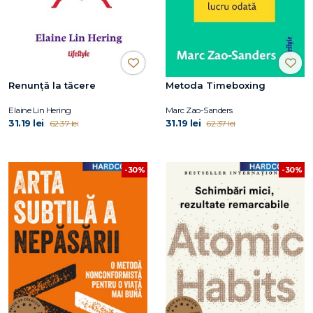
Renunță la tăcere
Metoda Timeboxing
Elaine Lin Hering
Marc Zao-Sanders
31.19 lei
31.19 lei
62.37 lei
62.37 lei
-30%
-30%