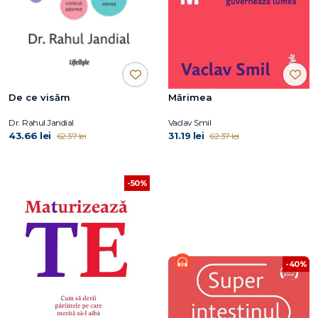
De ce visăm
Mărimea
Dr. Rahul Jandial
Vaclav Smil
43.66 lei
31.19 lei
62.37 lei
62.37 lei
-50%
-40%