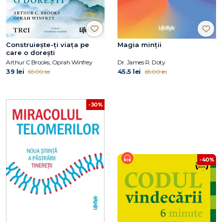
Construiește-ți viața pe
Magia minții
care o dorești
Arthur C Brooks, Oprah Winfrey
Dr. James R. Doty
39 lei
45.5 lei
65.00 lei
65.00 lei
-30%
-40%