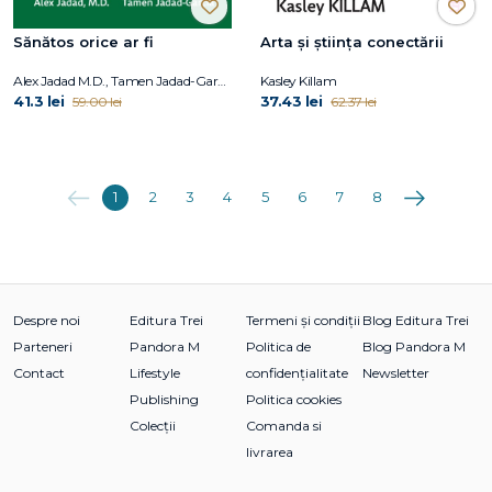
Sănătos orice ar fi
Arta și știința conectării
Alex Jadad M.D., Tamen Jadad-Garcia
Kasley Killam
41.3 lei
37.43 lei
59.00 lei
62.37 lei
Anterioara
Următoarea
1
2
3
4
5
6
7
8
Despre noi
Editura Trei
Termeni și condiții
Blog Editura Trei
Parteneri
Pandora M
Politica de
Blog Pandora M
Contact
Lifestyle
confidențialitate
Newsletter
Publishing
Politica cookies
Colecții
Comanda si
livrarea