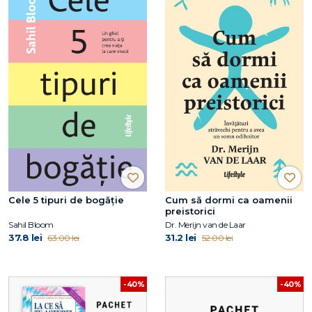
Cele 5 tipuri de bogăție
Cum să dormi ca oamenii
preistorici
Sahil Bloom
Dr. Merijn van de Laar
37.8 lei
31.2 lei
63.00 lei
52.00 lei
-40%
-40%