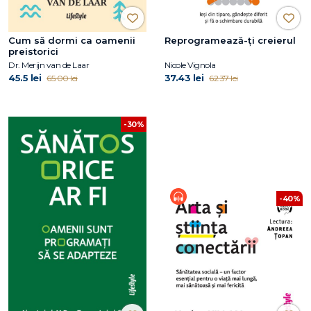
Cum să dormi ca oamenii
Reprogramează-ți creierul
preistorici
Dr. Merijn van de Laar
Nicole Vignola
45.5 lei
37.43 lei
65.00 lei
62.37 lei
-30%
-40%