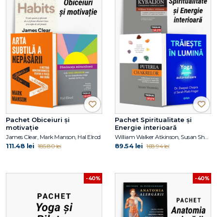
Pachet Obiceiuri și
Pachet Spiritualitate și
motivație
Energie interioară
James Clear, Mark Manson, Hal Elrod
William Walker Atkinson, Susan Shumsky, Dr. Deepak Chopra, Sarah PlattFinger
111.48 lei
89.54 lei
185.80 lei
168.94 lei
-40%
-40%