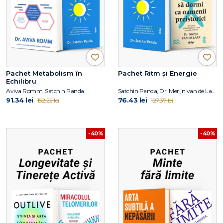
Pachet Metabolism în
Pachet Ritm și Energie
Echilibru
Aviva Romm, Satchin Panda
Satchin Panda, Dr. Merijn van de Laar
91.34 lei
76.43 lei
152.22 lei
127.37 lei
-40%
-40%