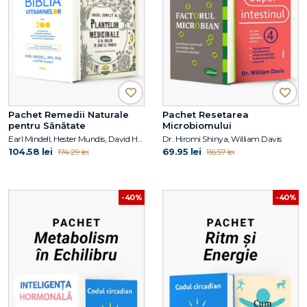
Pachet Remedii Naturale
Pachet Resetarea
pentru Sănătate
Microbiomului
Earl Mindell, Hester Mundis, David Hoffmann
Dr. Hiromi Shinya, William Davis
104.58 lei
69.95 lei
174.29 lei
116.57 lei
-40%
-40%