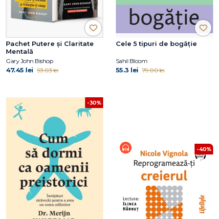
Pachet Putere și Claritate
Cele 5 tipuri de bogăție
Mentală
Gary John Bishop
Sahil Bloom
47.45 lei
55.3 lei
93.03 lei
79.00 lei
-30%
-40%