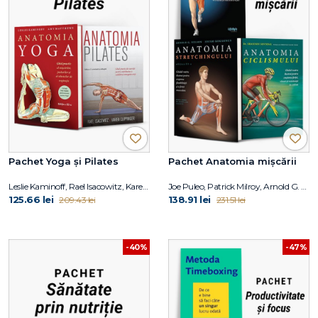
Pachet Yoga și Pilates
Pachet Anatomia mișcării
Leslie Kaminoff, Rael Isacowitz, Karen Clippinger
Joe Puleo, Patrick Milroy, Arnold G. Nelson, Jouko Kokkonen, Shannon Sovndal
125.66 lei
138.91 lei
209.43 lei
231.51 lei
-40%
-47%