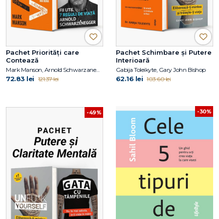
Pachet Priorități care
Pachet Schimbare și Putere
Contează
Interioară
Mark Manson, Arnold Schwarzanegger
Gabija Toleikyte, Gary John Bishop
72.83 lei
62.16 lei
121.37 lei
103.60 lei
-30%
-49%