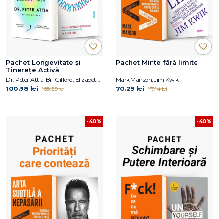
Pachet Longevitate și
Pachet Minte fără limite
Tinerețe Activă
Dr. Peter Attia, Bill Gifford, Elizabeth Blackburn, Elissa Epel
Mark Manson, Jim Kwik
100.98 lei
70.29 lei
168.29 lei
117.14 lei
-40%
-40%