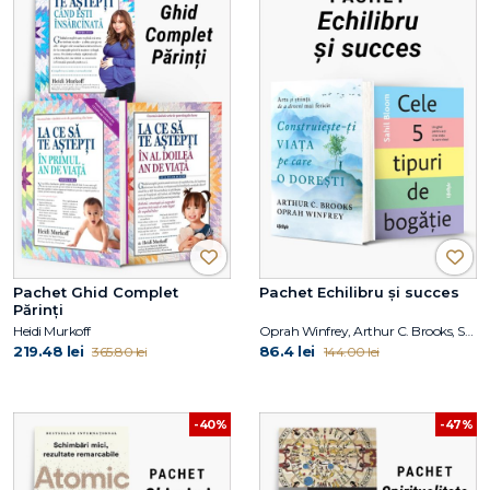
Pachet Ghid Complet
Pachet Echilibru și succes
Părinți
Heidi Murkoff
Oprah Winfrey, Arthur C. Brooks, Sahil Bloom
219.48 lei
86.4 lei
365.80 lei
144.00 lei
-40%
-47%