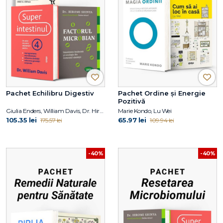
Pachet Echilibru Digestiv
Pachet Ordine și Energie
Pozitivă
Giulia Enders, William Davis, Dr. Hiromi Shinya
Marie Kondo, Lu Wei
105.35 lei
65.97 lei
175.57 lei
109.94 lei
-40%
-40%