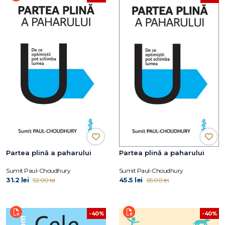
Partea plină a paharului
Partea plină a paharului
Sumit Paul-Choudhury
Sumit Paul-Choudhury
31.2 lei
45.5 lei
52.00 lei
65.00 lei
-40%
-40%