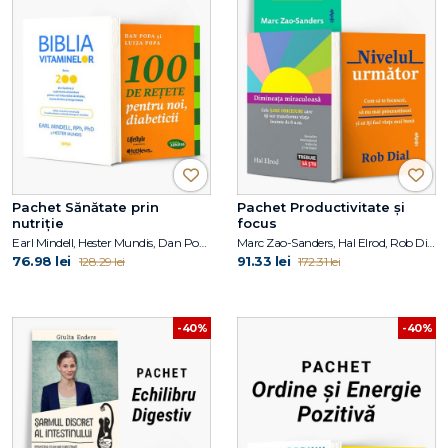
Pachet Sănătate prin
Pachet Productivitate și
nutriție
focus
Earl Mindell, Hester Mundis, Dan Popa, Luiza Popa
Marc Zao-Sanders, Hal Elrod, Rob Dial
76.98 lei
91.33 lei
128.29 lei
172.31 lei
-40%
-40%