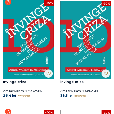
-40%
-30%
Învinge criza
Învinge criza
Amiral William H. McRAVEN
Amiral William H. McRAVEN
26.4 lei
38.5 lei
44.00 lei
55.00 lei
-40%
-30%