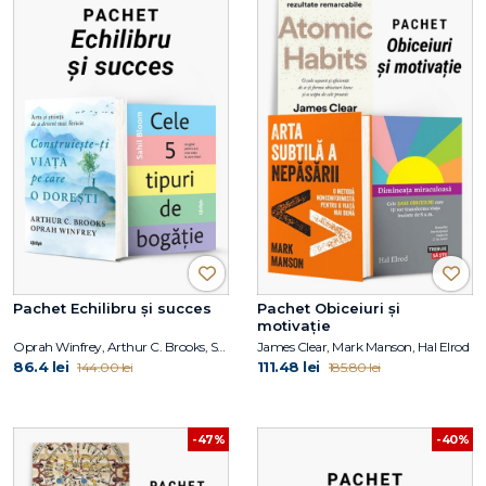
Pachet Echilibru și succes
Pachet Obiceiuri și
motivație
Oprah Winfrey, Arthur C. Brooks, Sahil Bloom
James Clear, Mark Manson, Hal Elrod
86.4 lei
111.48 lei
144.00 lei
185.80 lei
-47%
-40%