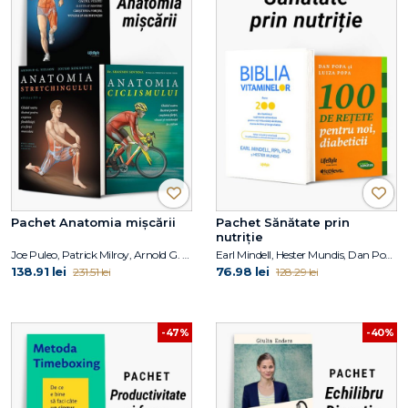
Pachet Anatomia mișcării
Pachet Sănătate prin
nutriție
Joe Puleo, Patrick Milroy, Arnold G. Nelson, Jouko Kokkonen, Shannon Sovndal
Earl Mindell, Hester Mundis, Dan Popa, Luiza Popa
138.91 lei
76.98 lei
231.51 lei
128.29 lei
-47%
-40%