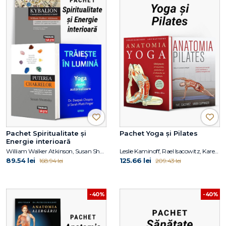
Pachet Spiritualitate și
Pachet Yoga și Pilates
Energie interioară
William Walker Atkinson, Susan Shumsky, Dr. Deepak Chopra, Sarah PlattFinger
Leslie Kaminoff, Rael Isacowitz, Karen Clippinger
89.54 lei
125.66 lei
168.94 lei
209.43 lei
-40%
-40%