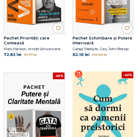
Pachet Priorități care
Pachet Schimbare și Putere
Contează
Interioară
Mark Manson, Arnold Schwarzanegger
Gabija Toleikyte, Gary John Bishop
72.83 lei
62.16 lei
121.37 lei
103.60 lei
-40%
-49%