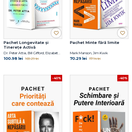
Pachet Longevitate și
Pachet Minte fără limite
Tinerețe Activă
Dr. Peter Attia, Bill Gifford, Elizabeth Blackburn, Elissa Epel
Mark Manson, Jim Kwik
100.98 lei
70.29 lei
168.29 lei
117.14 lei
-40%
-40%