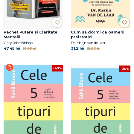
Pachet Putere și Claritate
Cum să dormi ca oamenii
Mentală
preistorici
Gary John Bishop
Dr. Merijn van de Laar
47.45 lei
31.2 lei
93.03 lei
52.00 lei
-40%
-30%