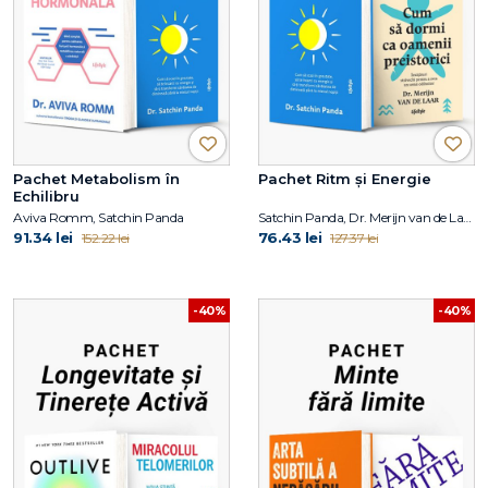
Pachet Metabolism în
Pachet Ritm și Energie
Echilibru
Aviva Romm, Satchin Panda
Satchin Panda, Dr. Merijn van de Laar
91.34 lei
76.43 lei
152.22 lei
127.37 lei
-40%
-40%