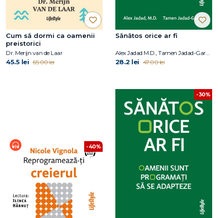
Cum să dormi ca oamenii
Sănătos orice ar fi
preistorici
Dr. Merijn van de Laar
Alex Jadad M.D., Tamen Jadad-Garcia
45.5 lei
28.2 lei
65.00 lei
47.00 lei
-30%
-40%