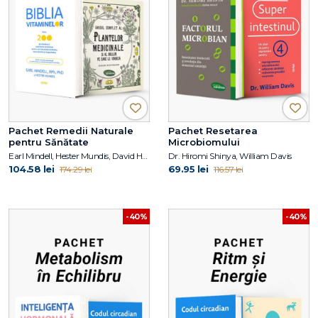
Pachet Remedii Naturale
Pachet Resetarea
pentru Sănătate
Microbiomului
Earl Mindell, Hester Mundis, David Hoffmann
Dr. Hiromi Shinya, William Davis
104.58 lei
69.95 lei
174.29 lei
116.57 lei
-40%
-40%