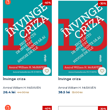
-40%
-30%
Învinge criza
Învinge criza
Amiral William H. McRAVEN
Amiral William H. McRAVEN
26.4 lei
38.5 lei
44.00 lei
55.00 lei
-40%
-30%