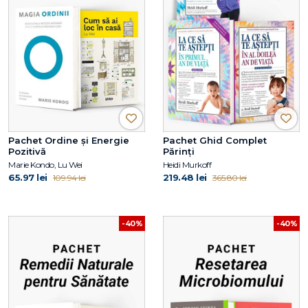
Pachet Ordine și Energie
Pachet Ghid Complet
Pozitivă
Părinți
Marie Kondo, Lu Wei
Heidi Murkoff
65.97 lei
219.48 lei
109.94 lei
365.80 lei
-40%
-40%