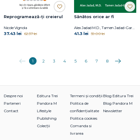
Reprogramează-ți creierul
Sănătos orice ar fi
Nicole Vignola
Alex Jadad M.D., Tamen Jadad-Garcia
37.43 lei
41.3 lei
62.37 lei
59.00 lei
Anterioara
Următoarea
1
2
3
4
5
6
7
8
Despre noi
Editura Trei
Termeni și condiții
Blog Editura Trei
Parteneri
Pandora M
Politica de
Blog Pandora M
Contact
Lifestyle
confidențialitate
Newsletter
Publishing
Politica cookies
Colecții
Comanda si
livrarea