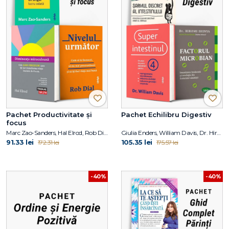
Pachet Productivitate și
Pachet Echilibru Digestiv
focus
Marc Zao-Sanders, Hal Elrod, Rob Dial
Giulia Enders, William Davis, Dr. Hiromi Shinya
91.33 lei
105.35 lei
172.31 lei
175.57 lei
-40%
-40%