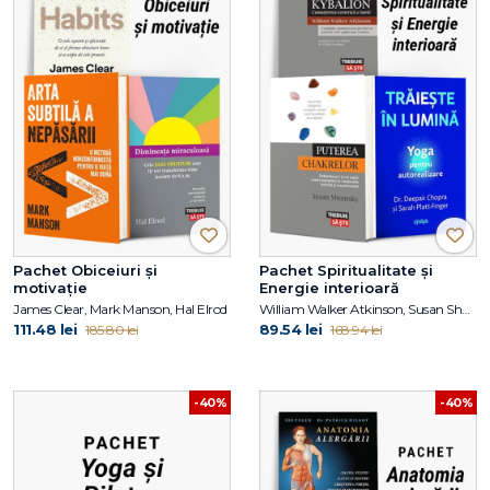
Pachet Obiceiuri și
Pachet Spiritualitate și
motivație
Energie interioară
James Clear, Mark Manson, Hal Elrod
William Walker Atkinson, Susan Shumsky, Dr. Deepak Chopra, Sarah PlattFinger
111.48 lei
89.54 lei
185.80 lei
168.94 lei
-40%
-40%