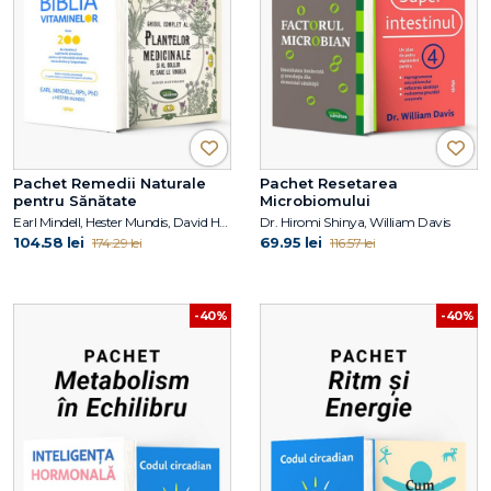
Pachet Remedii Naturale
Pachet Resetarea
pentru Sănătate
Microbiomului
Earl Mindell, Hester Mundis, David Hoffmann
Dr. Hiromi Shinya, William Davis
104.58 lei
69.95 lei
174.29 lei
116.57 lei
-40%
-40%