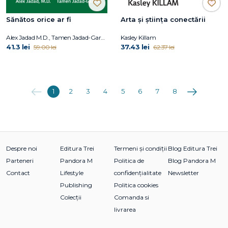
Sănătos orice ar fi
Arta și știința conectării
Alex Jadad M.D., Tamen Jadad-Garcia
Kasley Killam
41.3 lei
37.43 lei
59.00 lei
62.37 lei
Anterioara
Următoarea
1
2
3
4
5
6
7
8
Despre noi
Editura Trei
Termeni și condiții
Blog Editura Trei
Parteneri
Pandora M
Politica de
Blog Pandora M
Contact
Lifestyle
confidențialitate
Newsletter
Publishing
Politica cookies
Colecții
Comanda si
livrarea