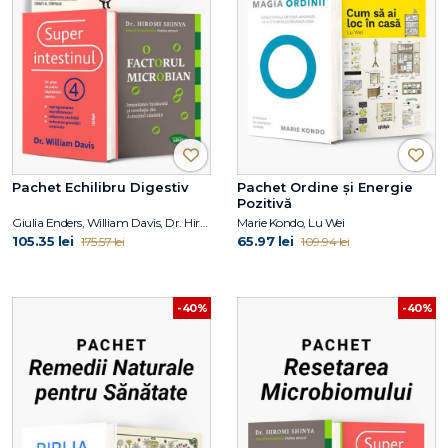
Pachet Echilibru Digestiv
Pachet Ordine și Energie
Pozitivă
Giulia Enders, William Davis, Dr. Hiromi Shinya
Marie Kondo, Lu Wei
105.35 lei
65.97 lei
175.57 lei
109.94 lei
-40%
-40%