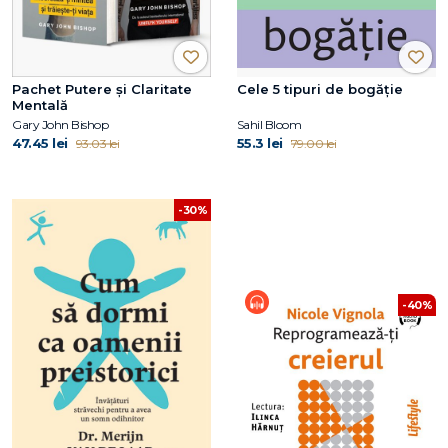
Pachet Putere și Claritate
Cele 5 tipuri de bogăție
Mentală
Gary John Bishop
Sahil Bloom
47.45 lei
55.3 lei
93.03 lei
79.00 lei
-30%
-40%