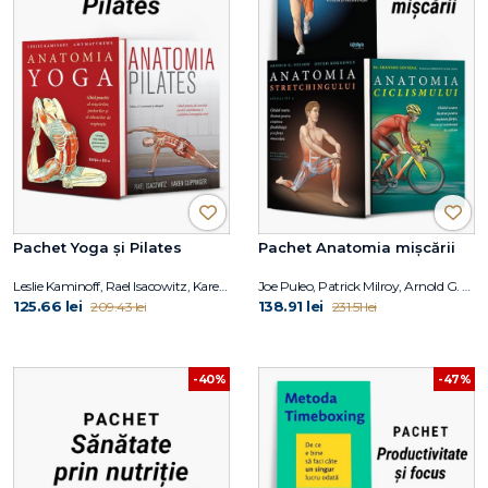
Pachet Yoga și Pilates
Pachet Anatomia mișcării
Leslie Kaminoff, Rael Isacowitz, Karen Clippinger
Joe Puleo, Patrick Milroy, Arnold G. Nelson, Jouko Kokkonen, Shannon Sovndal
125.66 lei
138.91 lei
209.43 lei
231.51 lei
-40%
-47%