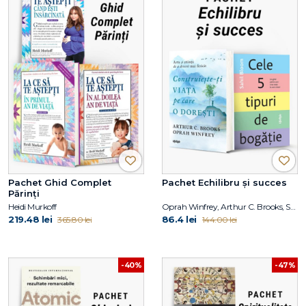
Pachet Ghid Complet
Pachet Echilibru și succes
Părinți
Heidi Murkoff
Oprah Winfrey, Arthur C. Brooks, Sahil Bloom
219.48 lei
86.4 lei
365.80 lei
144.00 lei
-40%
-47%