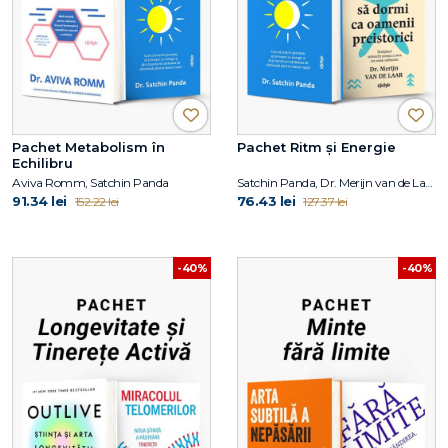
Pachet Metabolism în
Pachet Ritm și Energie
Echilibru
Aviva Romm, Satchin Panda
Satchin Panda, Dr. Merijn van de Laar
91.34 lei
76.43 lei
152.22 lei
127.37 lei
-40%
-40%