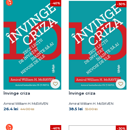
-40%
-30%
Învinge criza
Învinge criza
Amiral William H. McRAVEN
Amiral William H. McRAVEN
26.4 lei
38.5 lei
44.00 lei
55.00 lei
-40%
-30%