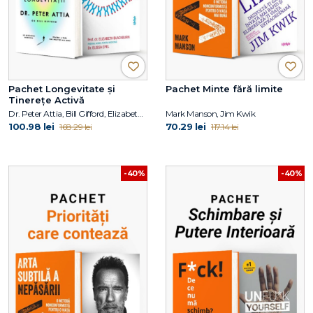
Pachet Longevitate și
Pachet Minte fără limite
Tinerețe Activă
Dr. Peter Attia, Bill Gifford, Elizabeth Blackburn, Elissa Epel
Mark Manson, Jim Kwik
100.98 lei
70.29 lei
168.29 lei
117.14 lei
-40%
-40%