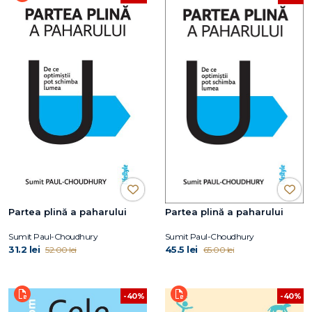
Partea plină a paharului
Partea plină a paharului
Sumit Paul-Choudhury
Sumit Paul-Choudhury
31.2 lei
45.5 lei
52.00 lei
65.00 lei
-40%
-40%