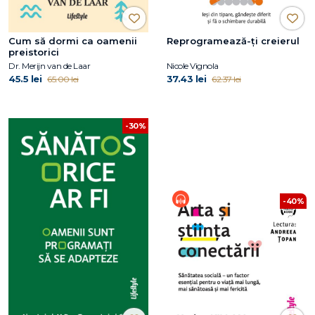
Cum să dormi ca oamenii
Reprogramează-ți creierul
preistorici
Dr. Merijn van de Laar
Nicole Vignola
45.5 lei
37.43 lei
65.00 lei
62.37 lei
-30%
-40%