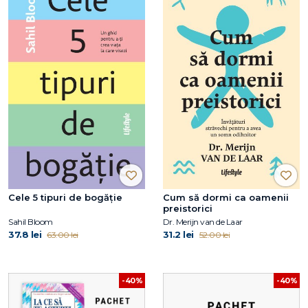
Cele 5 tipuri de bogăție
Cum să dormi ca oamenii
preistorici
Sahil Bloom
Dr. Merijn van de Laar
37.8 lei
31.2 lei
63.00 lei
52.00 lei
-40%
-40%