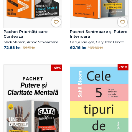
Pachet Priorități care
Pachet Schimbare și Putere
Contează
Interioară
Mark Manson, Arnold Schwarzanegger
Gabija Toleikyte, Gary John Bishop
72.83 lei
62.16 lei
121.37 lei
103.60 lei
-30%
-49%