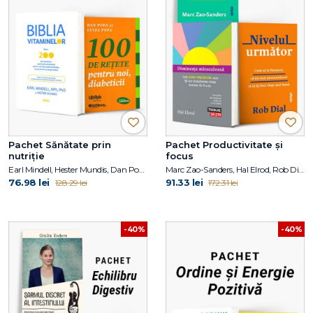
Pachet Sănătate prin
Pachet Productivitate și
nutriție
focus
Earl Mindell, Hester Mundis, Dan Popa, Luiza Popa
Marc Zao-Sanders, Hal Elrod, Rob Dial
76.98 lei
91.33 lei
128.29 lei
172.31 lei
-40%
-40%