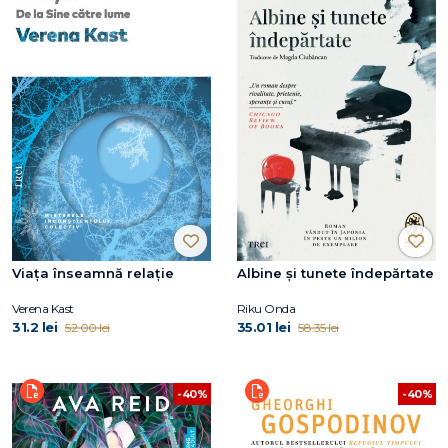
Viața înseamnă relație
Albine și tunete îndepărtate
Verena Kast
Riku Onda
31.2 lei
35.01 lei
52.00 lei
58.35 lei
-40%
-40%