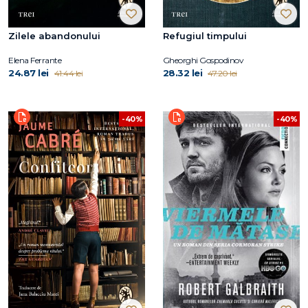
Zilele abandonului
Refugiul timpului
Elena Ferrante
Gheorghi Gospodinov
24.87 lei
28.32 lei
41.44 lei
47.20 lei
-40%
-40%