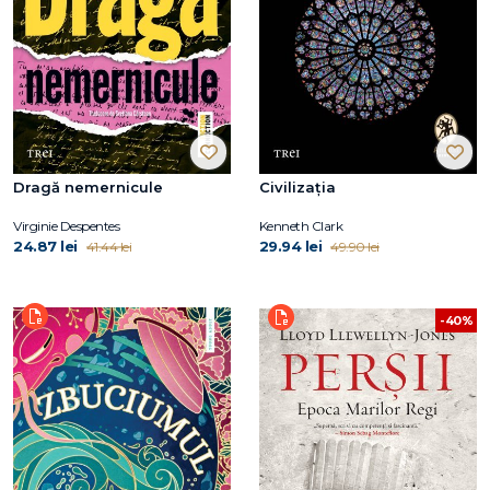
Dragă nemernicule
Civilizația
Virginie Despentes
Kenneth Clark
24.87 lei
29.94 lei
41.44 lei
49.90 lei
-40%