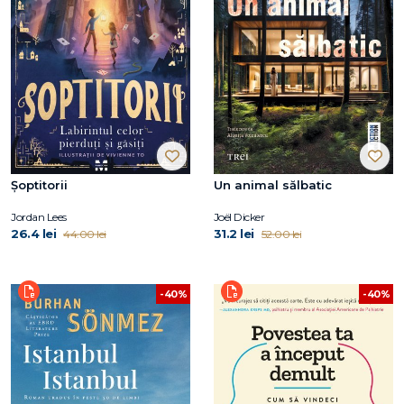
Șoptitorii
Un animal sălbatic
Jordan Lees
Joël Dicker
26.4 lei
31.2 lei
44.00 lei
52.00 lei
-40%
-40%