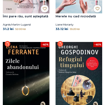
Îmi pare rău, sunt așteptată
Merele nu cad niciodată
Agnès Martin-Lugand
Liane Moriarty
31.2 lei
33.12 lei
52.00 lei
55.20 lei
-40%
-40%