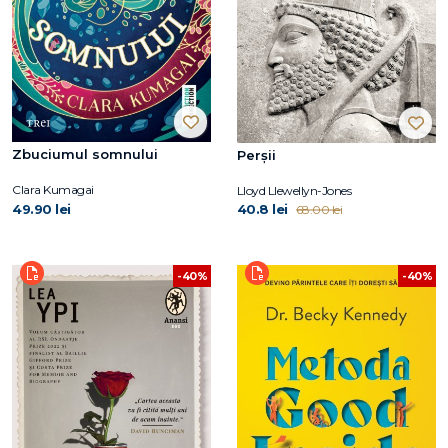
Zbuciumul somnului
Perșii
Clara Kumagai
Lloyd Llewellyn-Jones
49.90 lei
40.8 lei
68.00 lei
-40%
-40%