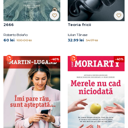
2666
Teoria fricii
Roberto Bolaño
Iulian Tănase
60 lei
32.99 lei
100.00 lei
54.97 lei
-40%
-40%