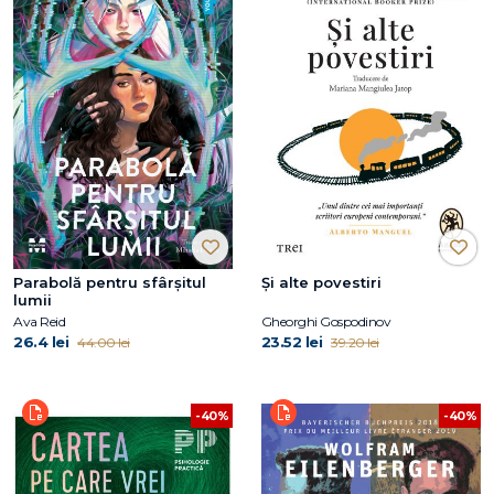
Parabolă pentru sfârșitul
Și alte povestiri
lumii
Ava Reid
Gheorghi Gospodinov
26.4 lei
23.52 lei
44.00 lei
39.20 lei
-40%
-40%