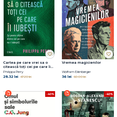
Cartea pe care vrei sa o
Vremea magicienilor
citească toți cei pe care îi
iubești
Philippa Perry
Wolfram Eilenberger
28.32 lei
36 lei
47.20 lei
60.00 lei
-40%
-40%