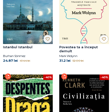
Istanbul Istanbul
Povestea ta a început
demult
Burhan Sönmez
Mark Wolynn
24.87 lei
31.2 lei
41.44 lei
52.00 lei
-40%
-40%