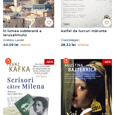
În lumea subterană a
Astfel de lucruri mărunte
Ierusalimului
Andrew Lawler
Claire Keegan
40.09 lei
28.32 lei
66.81 lei
47.20 lei
-40%
-40%