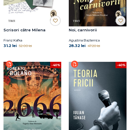
Scrisori către Milena
Noi, carnivorii
Franz Kafka
Agustina Bazterrica
31.2 lei
28.32 lei
52.00 lei
47.20 lei
-40%
-40%