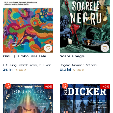
Omul și simbolurile sale
Soarele negru
C.G. Jung, Jolande Jacobi, M.-L. von Franz, Joseph L. Henderson, Aniela Jaffé
Bogdan-Alexandru Stănescu
36 lei
31.2 lei
60.00 lei
52.00 lei
-40%
-40%