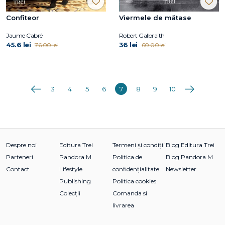
Confiteor
Viermele de mătase
Jaume Cabré
Robert Galbraith
45.6 lei
36 lei
76.00 lei
60.00 lei
Anterioara
Următoarea
3
4
5
6
7
8
9
10
Despre noi
Editura Trei
Termeni și condiții
Blog Editura Trei
Parteneri
Pandora M
Politica de
Blog Pandora M
Contact
Lifestyle
confidențialitate
Newsletter
Publishing
Politica cookies
Colecții
Comanda si
livrarea