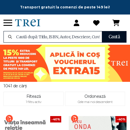
Transport gratuit la comenzi de peste 149 lei!
Caută
1041 de cărți
Filtează
Ordonează
1 filtru activ
Cele mai noi descendent
-40%
-40%