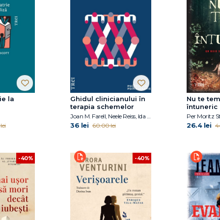
ie la
Ghidul clinicianului în
Nu te te
terapia schemelor
întuneric
Joan M. Farell, Neele Reiss, Ida A.Show
Per Moritz 
36 lei
26.4 lei
lei
60.00 lei
4
-40%
-40%