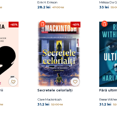
Erik H. Erikson
Mélissa Da C
28.2 lei
33 lei
ei
47.00 lei
55.0
-40%
-40%
ii
Secretele celorlalți
Fără ulti
Clare Mackintosh
31.2 lei
31.2 lei
lei
52.00 lei
52.