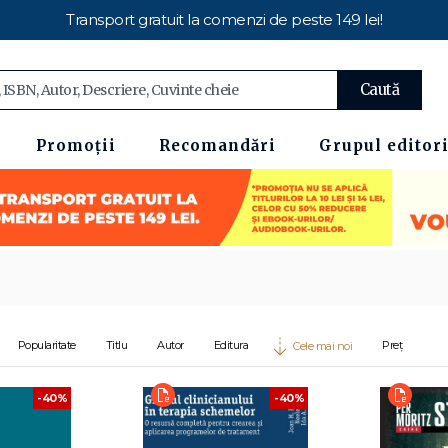
Transport gratuit la comenzi de peste 149 lei!
Caută
Promoții
Recomandări
Grupul editori
Popularitate
Titlu
Autor
Editura
Preț
Cele mai noi
-40%
-40%