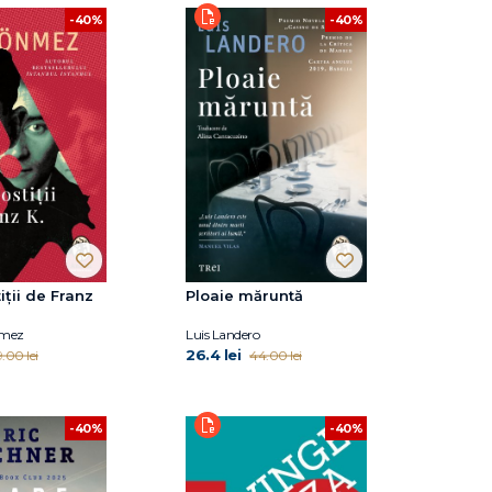
-40%
-40%
iții de Franz
Ploaie măruntă
nmez
Luis Landero
26.4 lei
.00 lei
44.00 lei
-40%
-40%