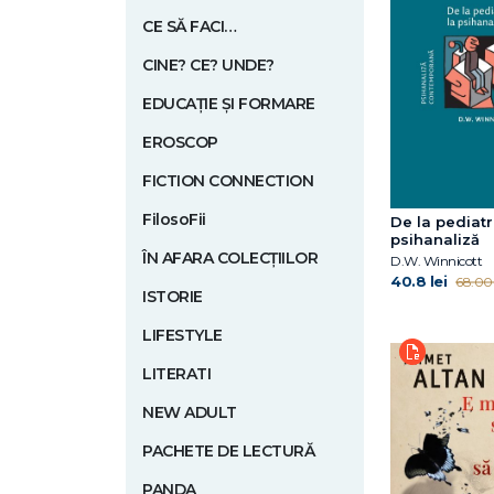
CE SĂ FACI…
CINE? CE? UNDE?
EDUCAȚIE ȘI FORMARE
EROSCOP
FICTION CONNECTION
FilosoFii
De la pediatr
psihanaliză
ÎN AFARA COLECȚIILOR
D.W. Winnicott
40.8 lei
68.00 
ISTORIE
LIFESTYLE
LITERATI
NEW ADULT
PACHETE DE LECTURĂ
PANDA