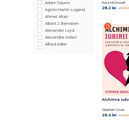
2012
Adam Sayers
Kara McDowell
28.2 lei
47.00 l
2011
Agnès Martin-Lugand
2010
Ahmet Altan
2009
Albert J. Bernstein
2008
Alexander Loyd
2007
Alexandre Jollien
2006
Alfred Adler
2005
Alice Oseman
2004
Alistair Cooper
1900
Allison Saft
192
Ana Dragomir
Ana Reyes
Anca Mizumschi
Anca Nedelcu
Ancuța Coman-
Alchimia iubir
Boldișteanu
Stephen Grosz
Andrei Ujică
26.4 lei
44.00 
Andrew Bourelle
Andrew Child