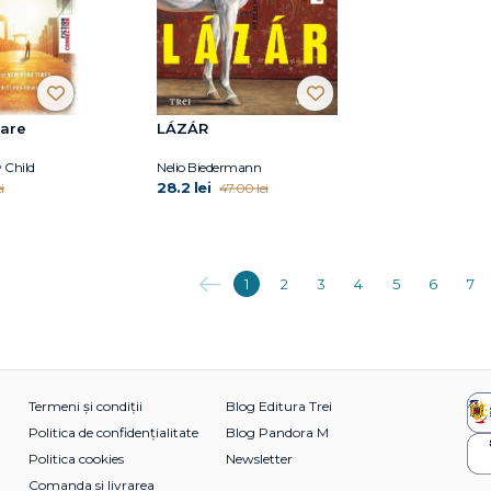
dare
LÁZÁR
 Child
Nelio Biedermann
28.2 lei
i
47.00 lei
Anterioara
1
2
3
4
5
6
7
Termeni și condiții
Blog Editura Trei
Politica de confidențialitate
Blog Pandora M
Politica cookies
Newsletter
Comanda si livrarea