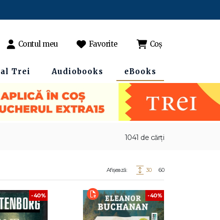
Contul meu
Favorite
Coș
al Trei
Audiobooks
eBooks
1041 de cărți
Afișează:
30
60
-40%
-40%