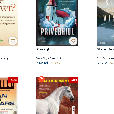
?
Priveghiul
Stare de 
goning
Yrsa Sigurðardóttir
Eric Puchne
31.2 lei
31.2 lei
52.00 lei
52.
-40%
-40%