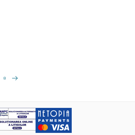
Următoarea
8