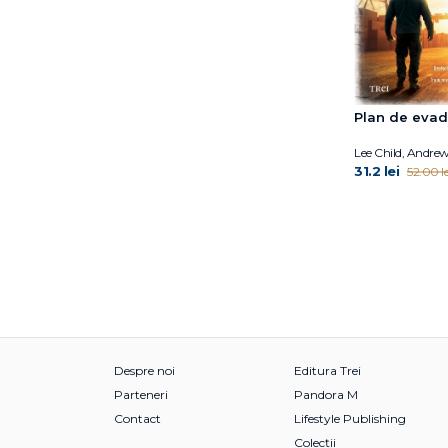
Catherine Grace Katz
Charles Pépin
Charles Schaefer
Cherry Potter
Christie Watson
Plan de eva
Christophe Andre
Claire Shipman
Lee Child, Andrew
31.2 lei
52.00 le
Clare Mackintosh
Coco Mellors
Coord. Gabriela Hum
Corina Ozon
Costanza Casati
Cristian Iftode
Cyril Tarquinio
César Vallejo
Dan Popa
Despre noi
Editura Trei
Dana Schwartz
Parteneri
Pandora M
David Lagercrantz
Contact
Lifestyle Publishing
David Levithan
Colecții