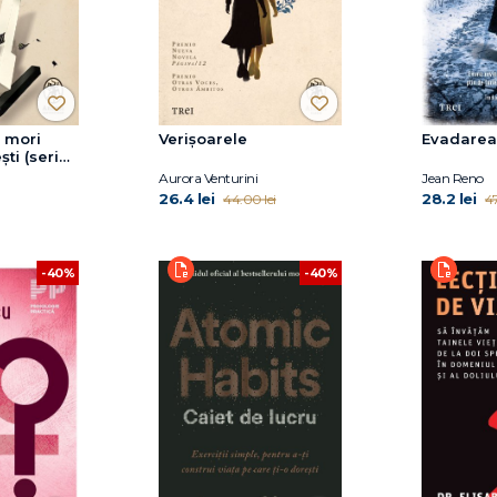
ă mori
Verișoarele
Evadarea
ști (seria
oman,
Aurora Venturini
Jean Reno
26.4 lei
28.2 lei
44.00 lei
47
-40%
-40%