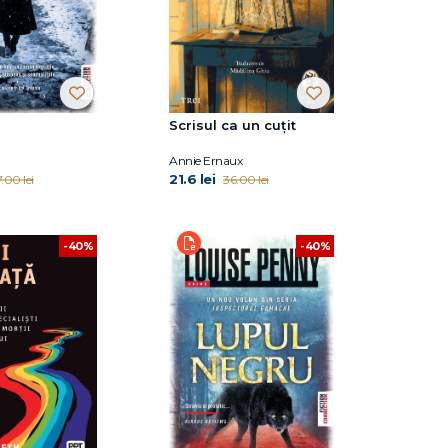
Scrisul ca un cuțit
Annie Ernaux
21.6 lei
.00 lei
36.00 lei
-40%
-40%