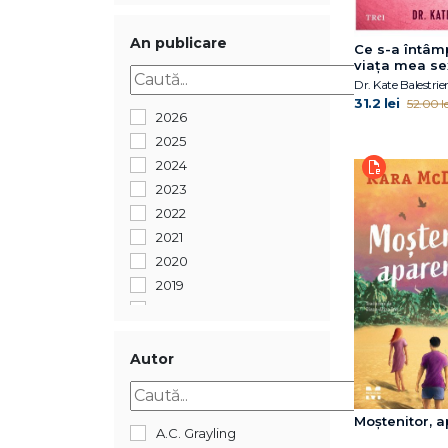
An publicare
Ce s-a întâm
viața mea se
Dr. Kate Balestrier
31.2 lei
52.00 le
2026
2025
2024
2023
2022
2021
2020
2019
2018
2017
2016
Autor
2015
2014
Moștenitor, 
2013
A.C. Grayling