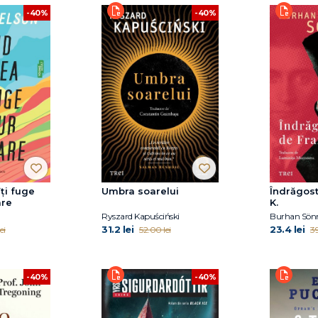
-40%
-40%
ți fuge
Umbra soarelui
Îndrăgost
are
K.
Ryszard Kapuściński
Burhan Sö
31.2 lei
23.4 lei
ei
52.00 lei
39
-40%
-40%