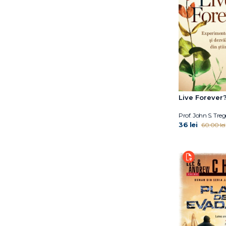
Benjamin Alire Sáenz
Benjamin Bikman
Benjamin Labatut
Bernard Minier
Bogdan Coșa
Bogdan-Alexandru
Stănescu
Bora Chung
Brandon Sanderson
Live Forever
Bruce D. Perry
Prof. John S. Tre
Bruce Daisley
36 lei
60.00 lei
Burhan Sönmez
C.G. Jung
Camilla Grebe
Camilla Läckberg
Camilla Pang
Carmen Mola
Carmen Strungaru
Catherine Doyle