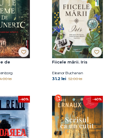
me de
Fiicele mării. Iris
Stenborg
Eleanor Buchanan
31.2 lei
4.00 lei
52.00 lei
-40%
-40%