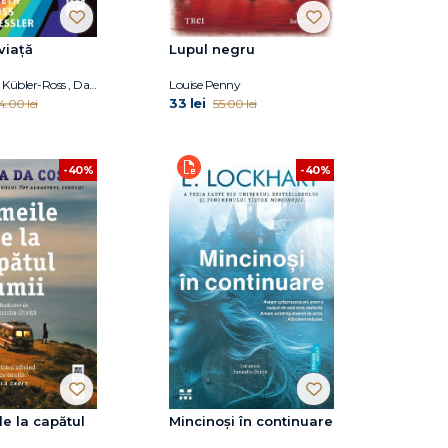
viață
Lupul negru
Dr. Elisabeth Kübler-Ross , David Kessler
Louise Penny
33 lei
4.00 lei
55.00 lei
-40%
-40%
e la capătul
Mincinoși în continuare