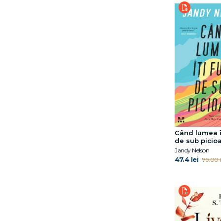
Andrew Lawler
André Muzo &
Christophe
Anna Machin
Anna Todd
Anne Berest
Annie Ernaux
Arnold
Schwarzanegger
Arthur C Brooks
Arthur J. Clark
Când lumea î
Axie Oh
de sub picio
B.A. Paris
Jandy Nelson
47.4 lei
79.00 l
BTS și Myeongseok
Kang
Barbara Crăciun
Barbara Kingsolver
Ben Johnson