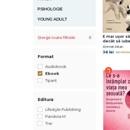
PSIHOLOGIE
YOUNG ADULT
E mai ușor s
x
Șterge toate filtrele
decât să iube
Cvartetul Ot
Ahmet Altan
vol.3)
36 lei
60.00 lei
Format
Audiobook
Ebook
Tiparit
Editura
Lifestyle Publishing
Pandora M
Trei