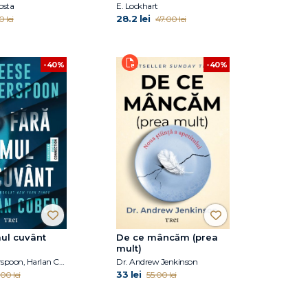
osta
E. Lockhart
28.2 lei
0 lei
47.00 lei
-40%
-40%
mul cuvânt
De ce mâncăm (prea
mult)
Reese Witherspoon, Harlan Coben
Dr. Andrew Jenkinson
33 lei
00 lei
55.00 lei