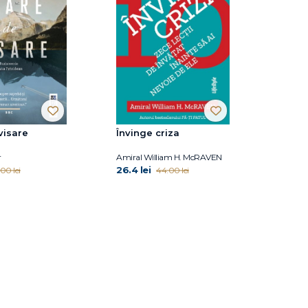
visare
Învinge criza
r
Amiral William H. McRAVEN
26.4 lei
00 lei
44.00 lei