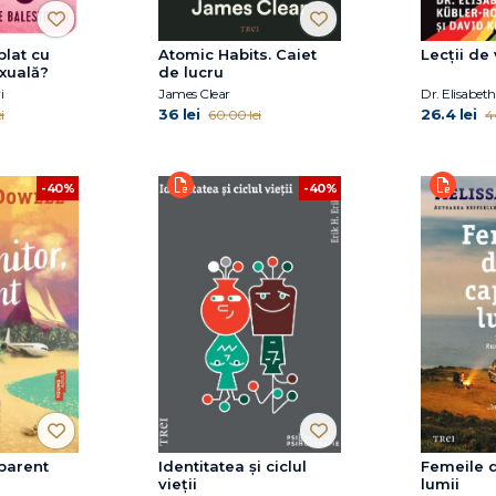
plat cu
Atomic Habits. Caiet
Lecții de 
xuală?
de lucru
i
James Clear
36 lei
26.4 lei
i
60.00 lei
4
-40%
-40%
aparent
Identitatea și ciclul
Femeile d
vieții
lumii