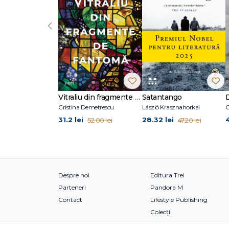
‹
Vitraliu din fragmente de fantomă
Satantango
Cristina Demetrescu
László Krasznahorkai
C
31.2 lei
28.32 lei
52.00 lei
47.20 lei
Despre noi
Editura Trei
Parteneri
Pandora M
Contact
Lifestyle Publishing
Colecții