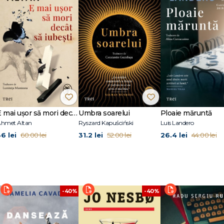
k Times Book Review
tea din Georgia și doctoratul în etologie la Universitatea din California. Împ
i-au petrecut ca naturaliști în Africa, devenite repede bestsellere internaționale
avanna. A primit Premiul John Burroughs pentru carte de știință și a publicat 
ldlife. Romanul ei de debut, Acolo unde cântă racii, a fost ecranizat (producă
ivia Newman, iar din distribuție fac parte, printre alții, Daisy Edgar-Jones,
Idaho. O puteți urmări accesând www.deliaowens.com.
E mai ușor să mori decât să iubești (seria Cvartetul Otoman, vol.3)
Umbra soarelui
Ploaie măruntă
hmet Altan
Ryszard Kapuściński
Luis Landero
36 lei
31.2 lei
26.4 lei
60.00 lei
52.00 lei
44.00 lei
-40%
-40%