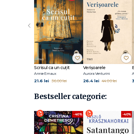
„Un roman de o frumusețe tulburătoare." The New Yor
Delia Owens și-a obținut licența în zoologie la Universita
‹
fostul ei soț, Mark, a scris trei cărți despre anii pe care 
the Kalahari, The Eye of the Elephant și Secrets of the S
în Nature, African Journal of Ecology și International Wi
filmului este Reese Witherspoon, regia este semnată de Ol
Dillahunt și Harris Dickinson). În prezent, trăiește în 
Scrisul ca un cuțit
Verișoarele
Annie Ernaux
Aurora Venturini
A
21.6 lei
26.4 lei
36.00 lei
44.00 lei
Bestseller categorie:
-40%
-40%