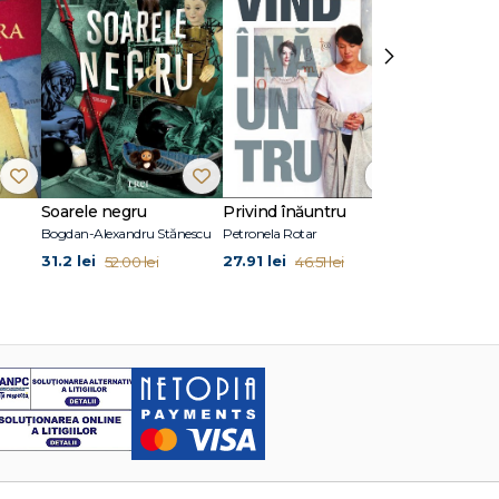
›
Soarele negru
Privind înăuntru
Suflete per
Bogdan-Alexandru Stănescu
Petronela Rotar
John Marrs
31.2 lei
27.91 lei
24.87 lei
52.00 lei
46.51 lei
41