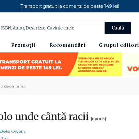
Transport gratuit la comenzi de peste 149 lei!
Caută
Promoții
Recomandări
Grupul editori
 unde cântă racii
olo unde cântă racii
(ebook)
Delia Owens
Trei