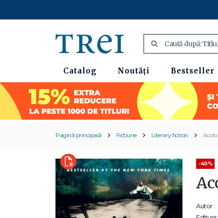
Catalog
Noutăți
Bestseller
Pagină principală
Ficțiune
Literary fiction
Acolo
-40%
Ac
Autor :
Editura: