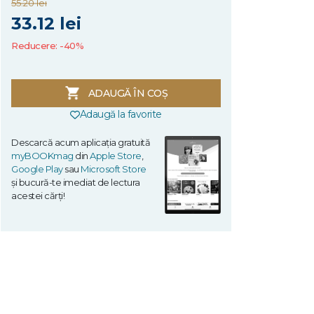
55.20 lei
33.12 lei
Reducere: -40%
ADAUGĂ ÎN COȘ
Adaugă la favorite
Descarcă acum aplicația gratuită
myBOOKmag
din
Apple Store
,
Google Play
sau
Microsoft Store
și bucură-te imediat de lectura
acestei cărți!