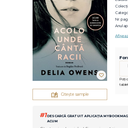
Colecții
Categor
Nr. pagi
Anul apa
Afișea
For
Poți c
tablet
Citește sample
#1
DESCARCĂ GRATUIT APLICAȚIA MYBOOKMA
ACUM