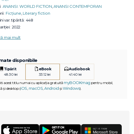
:
ANANSI. WORLD FICTION
,
ANANSI CONTEMPORAN
ii:
Ficțiune
,
Literary fiction
ni var. tipărită:
448
riției:
2022
ză mai mult
mate disponibile
Tipărit
eBook
Audiobook
48.30 lei
33.12 lei
41.40 lei
myBOOKmag
iti acest titlu numai cu aplicația gratuită
pentru mobil,
iOS
macOS
Android
Windows
ă și desktop (
,
,
și
).
G