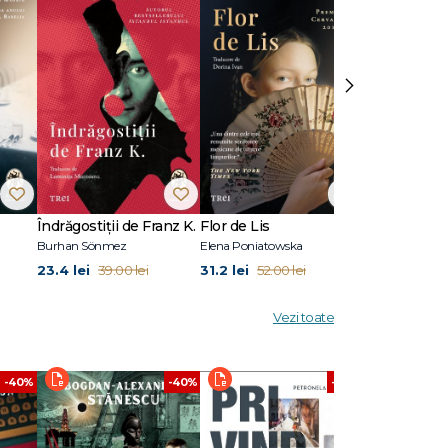
reună cu
›
: Cry of
articole
toarea
 Garret
Îndrăgostiții de Franz K.
Flor de Lis
Pilonii mării
Burhan Sönmez
Elena Poniatowska
Sylvain Tesson
23.4 lei
31.2 lei
26.4 lei
39.00 lei
52.00 lei
44.
Vezi toate
-40%
-40%
-40%