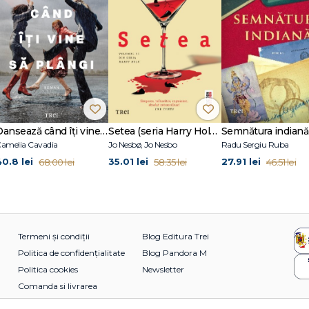
Dansează când îți vine să plângi
Setea (seria Harry Hole, vol. 11)
Semnătura indiană
amelia Cavadia
Jo Nesbø, Jo Nesbo
Radu Sergiu Ruba
40.8 lei
35.01 lei
27.91 lei
68.00 lei
58.35 lei
46.51 lei
Termeni și condiții
Blog Editura Trei
Politica de confidențialitate
Blog Pandora M
Politica cookies
Newsletter
Comanda si livrarea