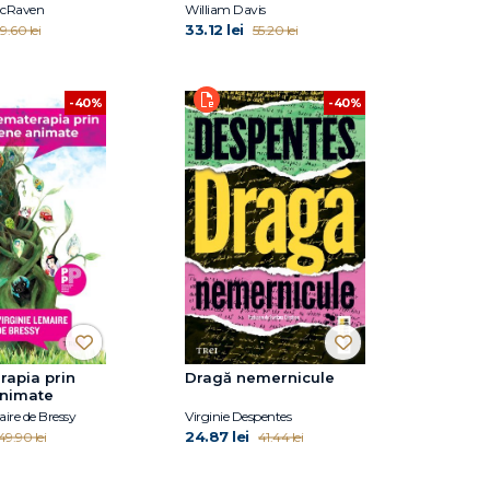
McRaven
William Davis
33.12 lei
9.60 lei
55.20 lei
-40%
-40%
rapia prin
Dragă nemernicule
nimate
aire de Bressy
Virginie Despentes
24.87 lei
49.90 lei
41.44 lei