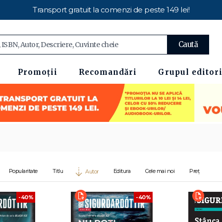
Transport gratuit la comenzi de peste 149 lei!
Caută
Promoții
Recomandări
Grupul editori
Popularitate
Titlu
Editura
Cele mai noi
Preț
Autor
-40%
-40%