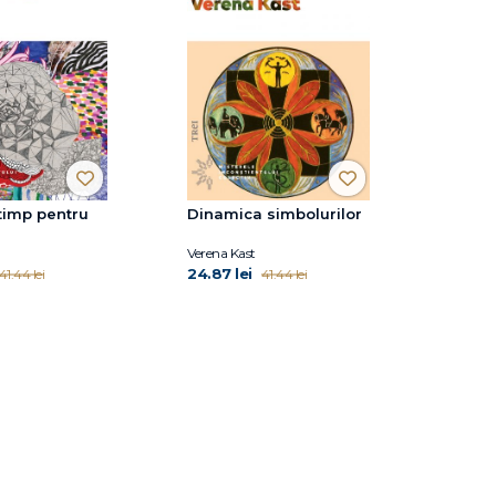
timp pentru
Dinamica simbolurilor
Verena Kast
24.87 lei
41.44 lei
41.44 lei