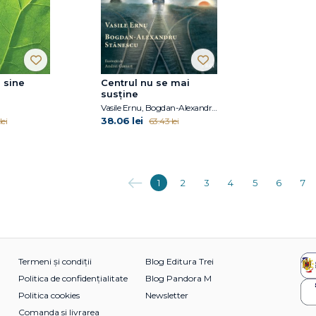
 sine
Centrul nu se mai
susține
Vasile Ernu, Bogdan-Alexandru Stănescu
38.06 lei
lei
63.43 lei
Anterioara
1
2
3
4
5
6
7
Termeni și condiții
Blog Editura Trei
Politica de confidențialitate
Blog Pandora M
Politica cookies
Newsletter
Comanda si livrarea