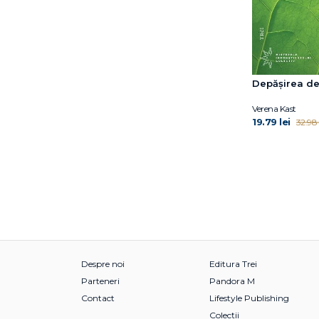
Catherine Grace Katz
Charles Pépin
Charles Schaefer
Cherry Potter
Christie Watson
Depășirea de
Christophe Andre
Claire Shipman
Verena Kast
19.79 lei
32.98 
Clare Mackintosh
Coco Mellors
Coord. Gabriela Hum
Corina Ozon
Costanza Casati
Cristian Iftode
Cyril Tarquinio
César Vallejo
Dan Popa
Despre noi
Editura Trei
Dana Schwartz
Parteneri
Pandora M
David Lagercrantz
Contact
Lifestyle Publishing
David Levithan
Colecții