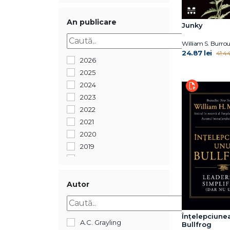
An publicare
Junky
William S. Burro
24.87 lei
41.44
2026
2025
2024
2023
2022
2021
2020
2019
2018
2017
2016
Autor
2015
2014
Înțelepciune
2013
A.C. Grayling
Bullfrog