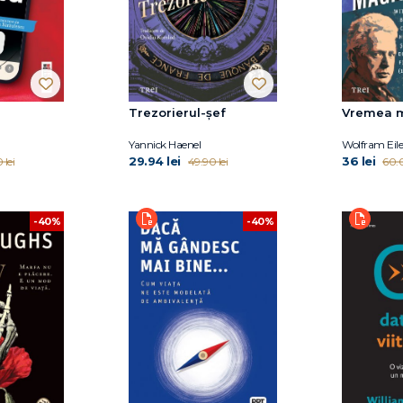
Trezorierul-șef
Vremea m
Yannick Haenel
Wolfram Eil
29.94 lei
36 lei
 lei
49.90 lei
60.0
-40%
-40%