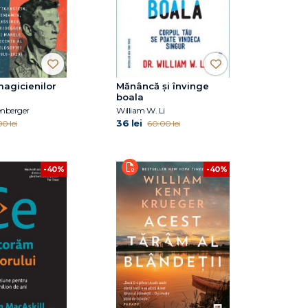
agicienilor
Mănâncă și învinge
boala
enberger
William W. Li
36 lei
0 lei
60.00 lei
-40%
-40%