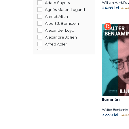
2012
Adam Sayers
William H. McRa
24.87 lei
41.44
2011
Agnès Martin-Lugand
2010
Ahmet Altan
2009
Albert J. Bernstein
2008
Alexander Loyd
2007
Alexandre Jollien
2006
Alfred Adler
2005
Alice Oseman
2004
Alistair Cooper
1900
Allison Saft
192
Ana Dragomir
Ana Reyes
Anca Mizumschi
Anca Nedelcu
Ancuța Coman-
Iluminări
Boldișteanu
Walter Benjamin
Andrei Ujică
32.99 lei
54.97 
Andrew Bourelle
Andrew Child