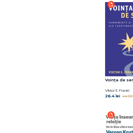
Andrew Lawler
André Muzo &
Christophe
Anna Machin
Anna Todd
Anne Berest
Annie Ernaux
Arnold
Schwarzanegger
Arthur C Brooks
Arthur J. Clark
Voința de se
Axie Oh
B.A. Paris
Viktor E. Frankl
26.4 lei
44.00 
BTS și Myeongseok
Kang
Barbara Crăciun
Barbara Kingsolver
Ben Johnson