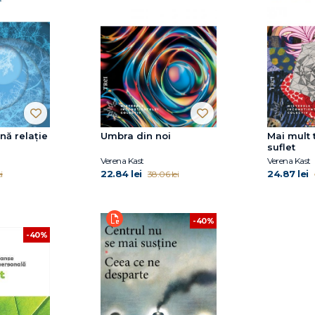
nă relație
Umbra din noi
Mai mult 
suflet
Verena Kast
Verena Kast
22.84 lei
24.87 lei
i
38.06 lei
-40%
-40%