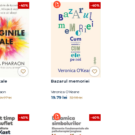
-40%
-40%
tale
Bazarul memoriei
raon
Veronica O’Keane
19.79 lei
54.97 lei
32.98 lei
-40%
-40%