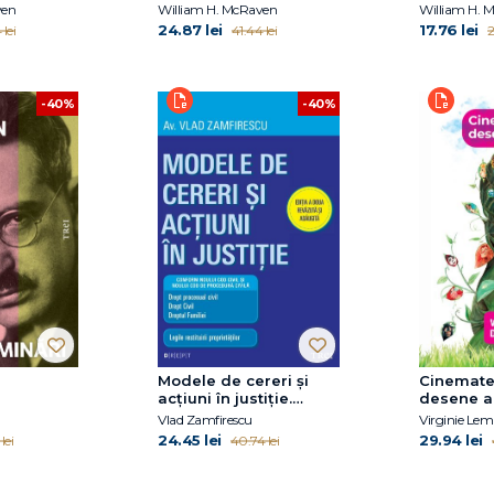
ven
William H. McRaven
William H. 
24.87 lei
17.76 lei
 lei
41.44 lei
2
-40%
-40%
Modele de cereri şi
Cinemate
acţiuni în justiţie.
desene a
Ediţia a doua revăzută
Vlad Zamfirescu
Virginie Lem
şi adăugită
24.45 lei
29.94 lei
lei
40.74 lei