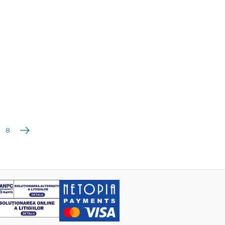
Următoarea
8