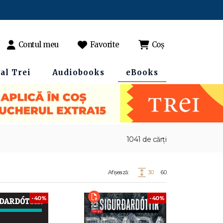
Contul meu
Favorite
Coș
al Trei
Audiobooks
eBooks
1041 de cărți
Afișează:
30
60
-40%
-40%