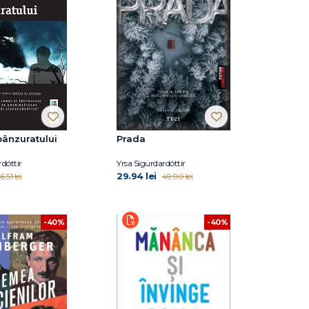
ânzuratului
Prada
rdóttir
Yrsa Sigurdardóttir
29.94 lei
6.51 lei
49.90 lei
-40%
-40%