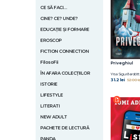
CE SĂ FACI…
CINE? CE? UNDE?
EDUCAȚIE ȘI FORMARE
EROSCOP
FICTION CONNECTION
FilosoFii
Priveghiul
ÎN AFARA COLECȚIILOR
Yrsa Sigurðardótt
31.2 lei
52.00 le
ISTORIE
LIFESTYLE
LITERATI
NEW ADULT
PACHETE DE LECTURĂ
PANDA