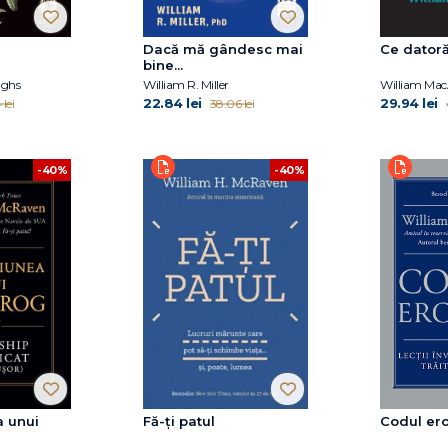
Dacă mă gândesc mai
Ce datoră
bine...
ughs
William R. Miller
William MacA
22.84 lei
29.94 lei
 lei
38.06 lei
-40%
-40%
a unui
Fă-ți patul
Codul ero