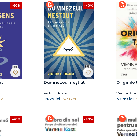
-40%
-40%
ns
Dumnezeul neștiut
Originile 
Viktor E. Frankl
Vienna Pha
19.79 lei
32.99 lei
lei
32.98 lei
-40%
-40%