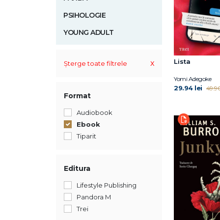
PSIHOLOGIE
YOUNG ADULT
Lista
x
Șterge toate filtrele
Yomi Adegoke
29.94 lei
49.90
Format
Audiobook
Ebook
Tiparit
Editura
Lifestyle Publishing
Pandora M
Trei