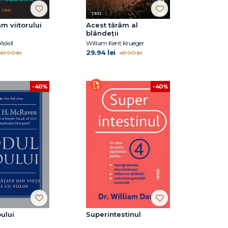
m viitorului
Acest tărâm al
blândeții
skill
William Kent Krueger
29.94 lei
49.90 lei
49.90 lei
-40%
-40%
ului
Superintestinul