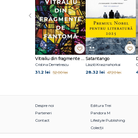
‹
Vitraliu din fragmente de fantomă
Satantango
Cristina Demetrescu
László Krasznahorkai
C
31.2 lei
28.32 lei
52.00 lei
47.20 lei
Despre noi
Editura Trei
Parteneri
Pandora M
Contact
Lifestyle Publishing
Colecții