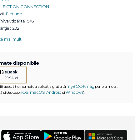
:
FICTION CONNECTION
ii:
Ficțiune
ni var. tipărită:
576
riției:
2021
ză mai mult
mate disponibile
eBook
29.94 lei
myBOOKmag
iti acest titlu numai cu aplicația gratuită
pentru mobil,
iOS
macOS
Android
Windows
ă și desktop (
,
,
și
).
G