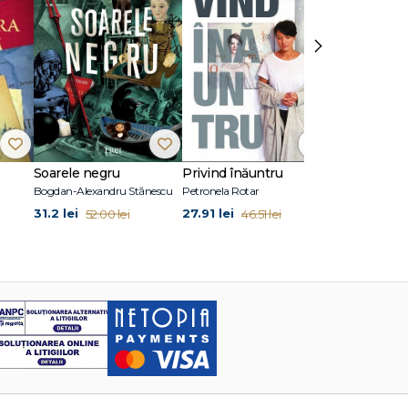
›
Soarele negru
Privind înăuntru
Suflete per
Bogdan-Alexandru Stănescu
Petronela Rotar
John Marrs
31.2 lei
27.91 lei
24.87 lei
52.00 lei
46.51 lei
41