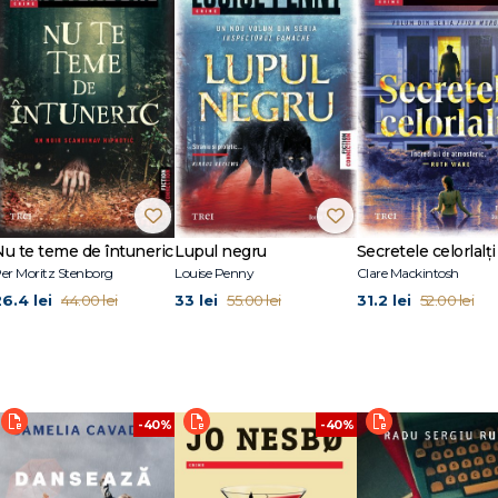
unoscut mai ales pentru seria de romane polițiste plasate în Minnesota și a
scriitor încă din copilărie, când a scris prima sa povestire. A primit nenumă
Award, Loft-McKnight Fiction Award. Primul său roman de sine stătător, Ordi
Nu te teme de întuneric
Lupul negru
Secretele celorlalți
er Moritz Stenborg
Louise Penny
Clare Mackintosh
26.4 lei
33 lei
31.2 lei
44.00 lei
55.00 lei
52.00 lei
-40%
-40%