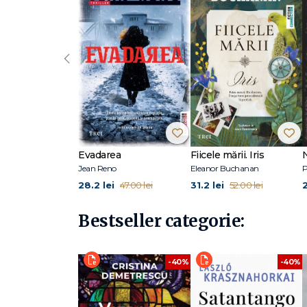
William Kent Krueger este un faimos scriitor american, c
drept protagonist pe Cork O’Connor. Și-a dorit să devină 
distincții, printre care Anthony Award, Minnesota Book 
Grace (2013), a fost recompensat cu Edgar Award.
‹
Evadarea
Fiicele mării. Iris
Jean Reno
Eleanor Buchanan
P
28.2 lei
31.2 lei
47.00 lei
52.00 lei
Bestseller categorie:
-40%
-40%