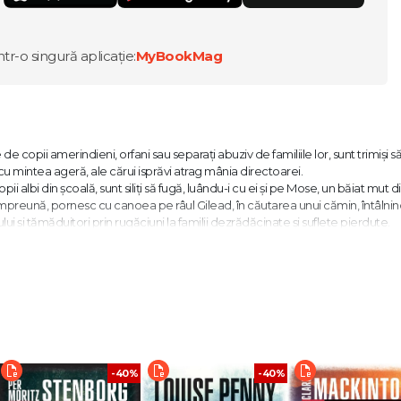
ntr-o singură aplicație:
MyBookMag
 copii amerindieni, orfani sau separați abuziv de familiile lor, sunt trimiși să
 cu mintea ageră, ale cărui isprăvi atrag mânia directoarei.
pii albi din școală, sunt siliți să fugă, luându-i cu ei și pe Mose, un băiat mut di
preună, pornesc cu canoea pe râul Gilead, în căutarea unui cămin, întâlnin
lui și tămăduitori prin rugăciuni la familii dezrădăcinate și suflete pierdute.
vura fiecare pagină." - New York Journal of Books
ie, cu o atmosferă nostalgică, atunci romanul lui Krueger e alegerea perfect
 cămin." – Booklist
-40%
-40%
cest tărâm al blândeții va învinge timpul." - Denver Post