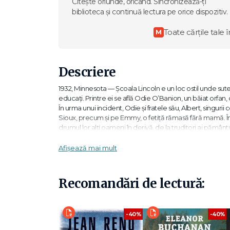
Citește oriunde, oricând. Sincronizează-ți
biblioteca și continuă lectura pe orice dispozitiv.
Toate cărțile tale î
M
Descriere
1932, Minnesota — Școala Lincoln e un loc ostil unde sute de
educați. Printre ei se află Odie O’Banion, un băiat orfan,
În urma unui incident, Odie și fratele său, Albert, singurii co
Sioux, precum și pe Emmy, o fetiță rămasă fără mamă. Îm
drumul lor alți oameni în derivă, de la truditori ai pământu
„Amplu, profund și nespus de captivant — cititorii vor sa
Afișează mai mult
„Dacă vrei să citești o saga americană de amplă respiraț
Entertainment Weekly
Recomandări de lectură:
„O odisee impresionantă, o căutare a identității și a unui
-40%
-40%
„Minunat scris și dând viață unor personaje memorabile, A