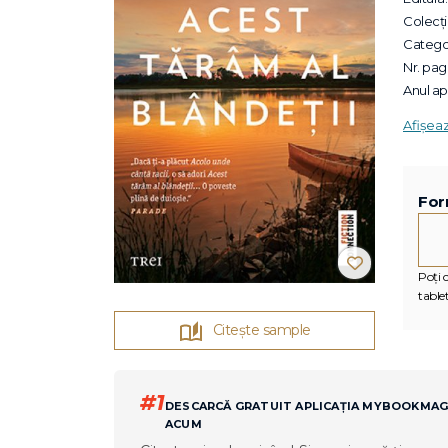
Colecții
Categor
Nr. pagi
Anul apa
Afișea
For
Poți c
tablet
Citește sample
#1
DESCARCĂ GRATUIT APLICAȚIA MYBOOKMA
ACUM