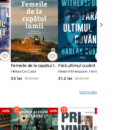
vându-l
rate
nary
›
Femeile de la capătul lumii
Fără ultimul cuvânt
Stare de vis
Mélissa Da Costa
Reese Witherspoon, Harlan Coben
Eric Puchner
33 lei
31.2 lei
31.2 lei
55.00 lei
52.00 lei
52.00
Vezi toate
-40%
-40%
-40%