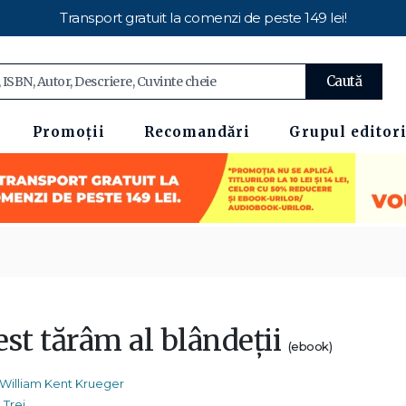
Transport gratuit la comenzi de peste 149 lei!
Caută
Promoții
Recomandări
Grupul editori
est tărâm al blândeții
(ebook)
William Kent Krueger
Trei