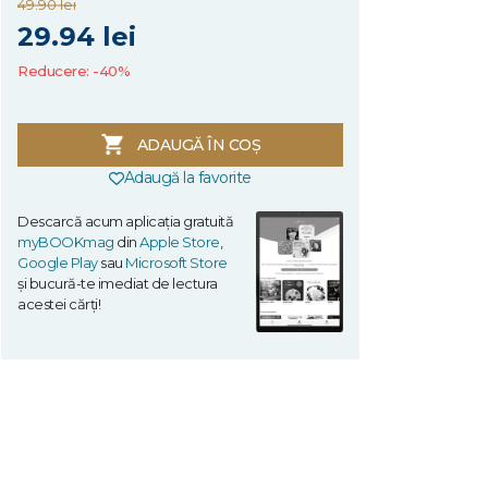
49.90 lei
29.94 lei
Reducere: -40%
ADAUGĂ ÎN COȘ
Adaugă la favorite
Descarcă acum aplicația gratuită
myBOOKmag
din
Apple Store
,
Google Play
sau
Microsoft Store
și bucură-te imediat de lectura
acestei cărți!