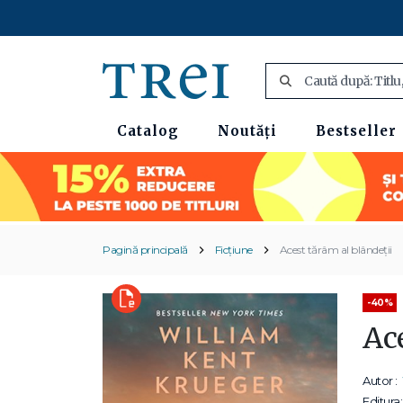
Catalog
Noutăți
Bestseller
Pagină principală
Ficțiune
Acest tărâm al blândeții
-40%
Ac
Autor :
Editura: