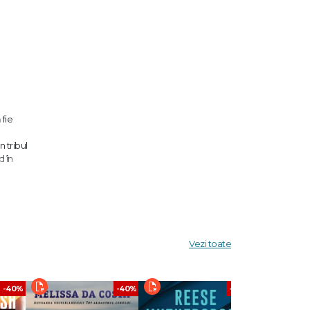
 fie
n tribul
d în
ă." -
Vezi toate
-40%
-40%
-40%