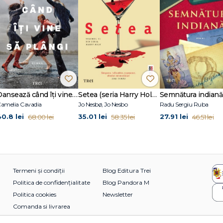
Dansează când îți vine să plângi
Setea (seria Harry Hole, vol. 11)
Semnătura indiană
amelia Cavadia
Jo Nesbø, Jo Nesbo
Radu Sergiu Ruba
40.8 lei
35.01 lei
27.91 lei
68.00 lei
58.35 lei
46.51 lei
Termeni și condiții
Blog Editura Trei
Politica de confidențialitate
Blog Pandora M
Politica cookies
Newsletter
Comanda si livrarea