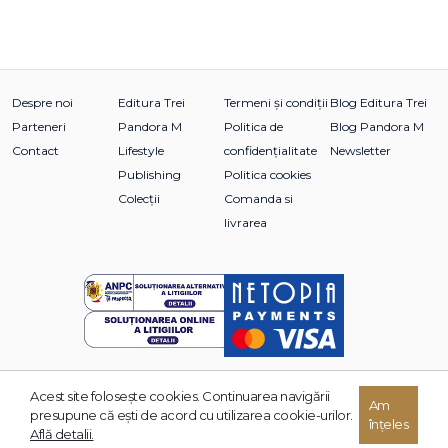
Despre noi
Editura Trei
Termeni și condiții
Blog Editura Trei
Parteneri
Pandora M
Politica de
Blog Pandora M
Contact
Lifestyle
confidențialitate
Newsletter
Publishing
Politica cookies
Colecții
Comanda si
livrarea
Acest site foloseşte cookies. Continuarea navigării
© 2026 Grupul Editorial TREI. Toate drepturile rezervate.
Am
presupune că eşti de acord cu utilizarea cookie-urilor.
înțeles
Dezvoltat de:
Află detalii.