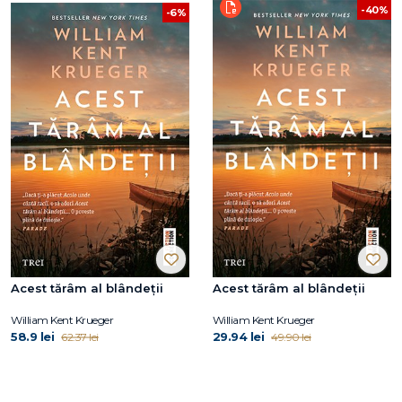
-40%
-6%
Acest tărâm al blândeții
Acest tărâm al blândeții
William Kent Krueger
William Kent Krueger
58.9 lei
29.94 lei
62.37 lei
49.90 lei