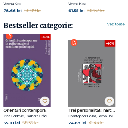
Verena Kast
Verena Kast
131.09 lei
102.57 lei
78.66 lei
61.55 lei
Bestseller categorie:
Vezi toate
-40%
-40%
Orientări contemporane în psihoterapie și consiliere psihologică
Trei personalități: narcisică, borderline, maniaco-depresivă
Irina Holdevici, Barbara Crăciun
Christopher Bollas, Sacha Bollas
58.35 lei
41.44 lei
35.01 lei
24.87 lei