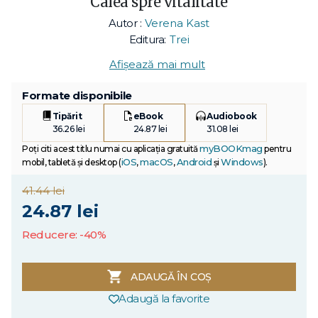
Calea spre vitalitate
Autor :
Verena Kast
Editura:
Trei
Afișează mai mult
Formate disponibile
Tipărit
eBook
Audiobook
36.26 lei
24.87 lei
31.08 lei
myBOOKmag
Poți citi acest titlu numai cu aplicația gratuită
pentru
iOS
macOS
Android
Windows
mobil, tabletă și desktop (
,
,
și
).
41.44 lei
24.87 lei
Reducere: -40%
ADAUGĂ ÎN COȘ
Adaugă la favorite