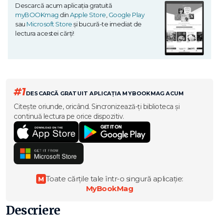
Descarcă acum aplicația gratuită
myBOOKmag
din
Apple Store
,
Google Play
sau
Microsoft Store
și bucură-te imediat de
lectura acestei cărți!
#1
DESCARCĂ GRATUIT APLICAȚIA MYBOOKMAG ACUM
Citește oriunde, oricând. Sincronizează-ți biblioteca și
continuă lectura pe orice dispozitiv.
Toate cărțile tale într-o singură aplicație:
M
MyBookMag
Descriere