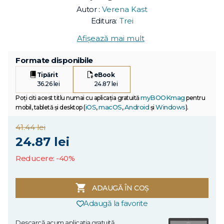
Autor :
Verena Kast
Editura:
Trei
Afișează mai mult
Formate disponibile
Tipărit
eBook
36.26 lei
24.87 lei
myBOOKmag
Poți citi acest titlu numai cu aplicația gratuită
pentru
iOS
macOS
Android
Windows
mobil, tabletă și desktop (
,
,
și
).
41.44 lei
24.87 lei
Reducere: -40%
ADAUGĂ ÎN COȘ
Adaugă la favorite
Descarcă acum aplicația gratuită