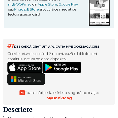
myBOOKmag
din
Apple Store
,
Google Play
sau
Microsoft Store
și bucură-te imediat de
lectura acestei cărți!
#1
DESCARCĂ GRATUIT APLICAȚIA MYBOOKMAG ACUM
Citește oriunde, oricând. Sincronizează-ți biblioteca și
continuă lectura pe orice dispozitiv.
Toate cărțile tale într-o singură aplicație:
M
MyBookMag
Descriere