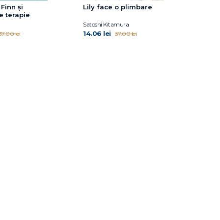
Finn și
Lily face o plimbare
e terapie
Satoshi Kitamura
14.06 lei
37.00 lei
37.00 lei