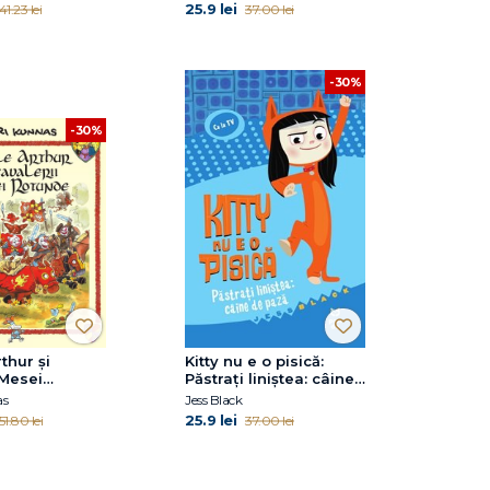
25.9 lei
41.23 lei
37.00 lei
-30%
-30%
thur și
Kitty nu e o pisică:
 Mesei
Păstrați liniștea: câine
de pază
as
Jess Black
25.9 lei
51.80 lei
37.00 lei