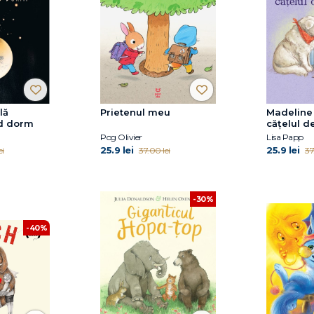
lă
Prietenul meu
Madeline 
d dorm
cățelul d
Pog Olivier
Lisa Papp
25.9 lei
25.9 lei
ei
37.00 lei
37
-30%
-40%