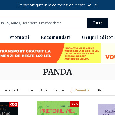
Transport gratuit la comenzi de peste 149 lei!
Caută
Promoții
Recomandări
Grupul editori
PANDA
Popularitate
Titlu
Autor
Editura
Preț
Cele mai noi
-30%
-30%