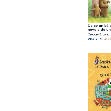
Lisa Papp
Louise Greig
Maddalena Schiavo
Maria Loretta Giraldo
Marianne Dubuc
De ce un băia
nevoie de un
Marie Kondo
Gregory E. Lang
Marin Mălaicu-Hondrari
20.62 lei
41.23 
Mark Sperring
Martin Widmark
Martina Orsi
Matt de la Peña
Matthew Burgess
Mauri Kunnas
Michael Rosen
Mocculere
Nick Laird
Nicola Kinnear
Olimpia Melinte
Oliver Jeffers