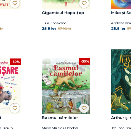
Giganticul Hopa-țop
Miko și S
Julia Donaldson
Andreea Iat
25.9 lei
25.9 lei
lei
37.00 lei
37
-30%
-30%
ă
Basmul cămilelor
Arthur și
son Brown
Marin Mălaicu-Hondrari
Joe Todd-St