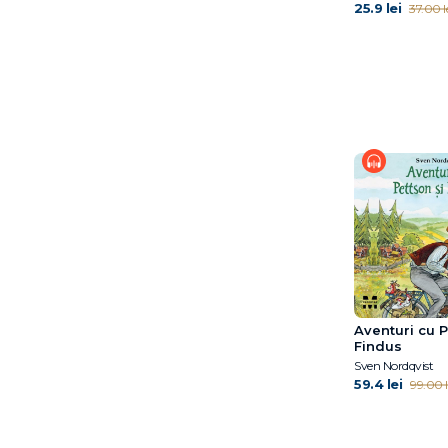
25.9 lei
37.00 l
Caroline Crowe
Cheryl Sterling
Chiara Sorrentino
David J. Smith
David McKee
David Sundin
Debi Gliori
Dirk Gieselmann
Doug Salati
Dr. Simona Tivadar
Edel Verlagsgruppe
Edwina Wyatt
Emma Karinsdotter
Emma de Woot
Aventuri cu P
Findus
Eoin Colfer
Sven Nordqvist
Eulàlia Canal
59.4 lei
99.00 l
Francesca Sanna
Gabriella Ballin
Gregory E. Lang