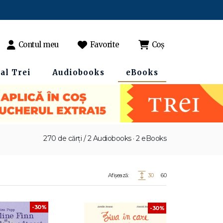
Contul meu
Favorite
Coș
al Trei
Audiobooks
eBooks
270 de cărți / 2 Audiobooks · 2 eBooks
Afișează:
30
60
-30%
-30%