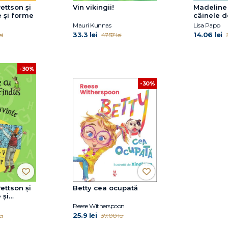
ettson și
Vin vikingii!
Madeline 
e și forme
câinele d
Mauri Kunnas
Lisa Papp
33.3 lei
14.06 lei
ei
47.57 lei
-30%
-30%
ettson și
Betty cea ocupată
 și
Reese Witherspoon
25.9 lei
ei
37.00 lei