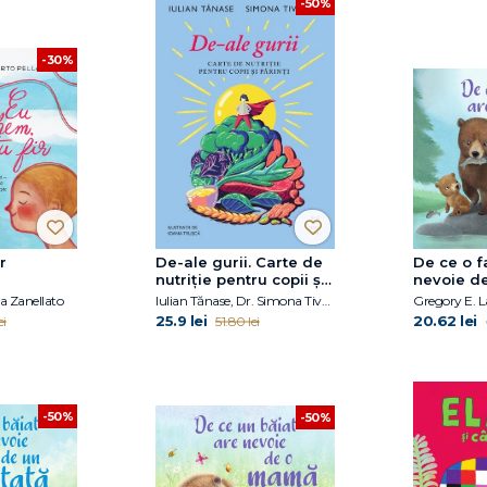
-50%
-30%
r
De-ale gurii. Carte de
De ce o f
nutriție pentru copii și
nevoie de
părinți
ria Zanellato
Iulian Tănase, Dr. Simona Tivadar
Gregory E. 
25.9 lei
20.62 lei
ei
51.80 lei
-50%
-50%