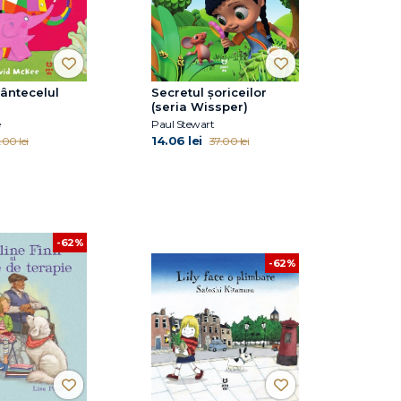
cântecelul
Secretul șoriceilor
(seria Wissper)
e
Paul Stewart
14.06 lei
.00 lei
37.00 lei
-62%
-62%