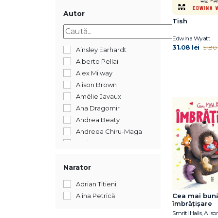
2017
2016
Autor
Tish
2015
Edwina Wyatt
31.08 lei
51.80 
Ainsley Earhardt
Alberto Pellai
Alex Milway
Alison Brown
Amélie Javaux
Ana Dragomir
Andrea Beaty
Andreea Chiru-Maga
Andreea Iatagan
Andreea Lițescu
Anika Aldamuy Denise
Narator
Ann Whitford Paul
Adrian Titieni
Annick Masson
Cea mai bun
Alina Petrică
Antoon Krings
îmbrățișare
Smriti Halls, Ali
Bogdan Coșa