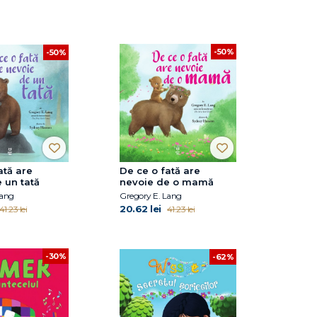
-50%
-50%
ată are
De ce o fată are
 un tată
nevoie de o mamă
Lang
Gregory E. Lang
20.62 lei
41.23 lei
41.23 lei
-30%
-62%