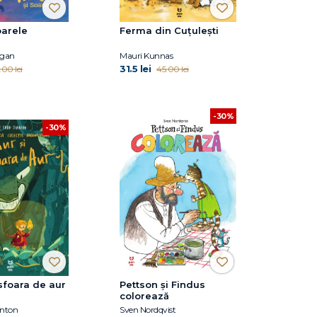
oarele
Ferma din Cuțulești
agan
Mauri Kunnas
31.5 lei
.00 lei
45.00 lei
-30%
-30%
 sfoara de aur
Pettson și Findus
colorează
anton
Sven Nordqvist