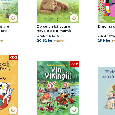
t are
De ce un băiat are
Elmer și 
 tată
nevoie de o mamă
Gregory E. Lang
David McKe
20.62 lei
25.9 lei
lei
41.23 lei
37
-30%
-30%