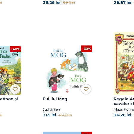
36.26 lei
28.87 lei
ei
51.80 lei
-30%
-40%
ettson și
Puii lui Mog
Regele Ar
cavalerii
Rotunde
Judith Kerr
Mauri Kunn
31.5 lei
36.26 lei
ei
45.00 lei