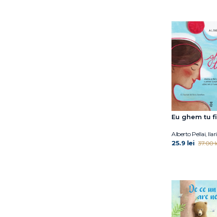
Harry Horse
Hazel Gardner
Helen Oxenbury
Ilaria Zanellato
Iulian Tănase
Jess Black
Jill Twiss
Jimmy Fallon
Joanna Gaines
Joe Todd-Stanton
Eu ghem tu fi
John Updike
Alberto Pellai, Ila
Judith Kerr
25.9 lei
37.00 l
Jujja Wieslander
Julia Donaldson
Julia Rawlinson
Kathryn Simmonds
Larissa Labay
Lauren Soloy