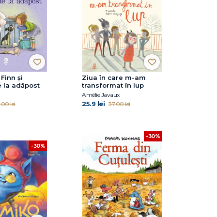
Finn și
Ziua în care m-am
e la adăpost
transformat în lup
Amélie Javaux
25.9 lei
.00 lei
37.00 lei
-30%
-30%