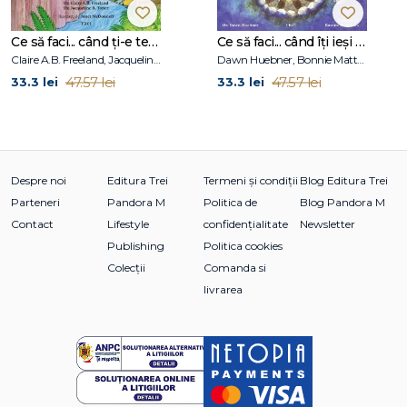
Ce să faci... când ți-e teamă de greșeli. Ghid pentru copiii care nu acceptă să fie imperfecți
Ce să faci... când îţi ieşi din fire. Ghid pentru copiii care nu-şi pot stăpâni furia
Claire A.B. Freeland, Jacqueline B. Toner, Janet McDonnell
Dawn Huebner, Bonnie Matthews
47.57 lei
47.57 lei
33.3 lei
33.3 lei
Despre noi
Editura Trei
Termeni și condiții
Blog Editura Trei
Parteneri
Pandora M
Politica de
Blog Pandora M
Contact
Lifestyle
confidențialitate
Newsletter
Publishing
Politica cookies
Colecții
Comanda si
livrarea