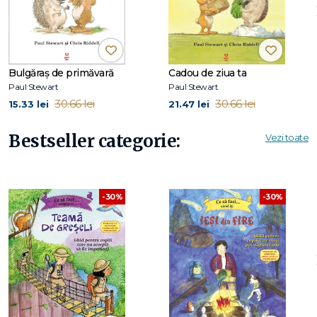
Cărțile din seria
Wissper
se bazează pe serialul TV cu același
nume difuzat de Netflix.
Bulgăraș de primăvară
Cadou de ziua ta
Trailer-ul seriei de desene animate
Wissper
:
Paul Stewart
Paul Stewart
https://www.youtube.com/watch?v=6wCSa_WDxSk
30.66 lei
30.66 lei
15.33 lei
21.47 lei
Bestseller categorie:
Vezi toate
-30%
-30%